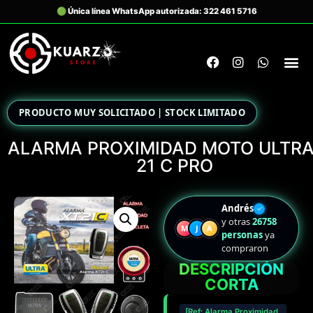
PRODUCTO MUY SOLICITADO | STOCK LIMITADO
ALARMA PROXIMIDAD MOTO ULTRA
21 C PRO
Andrés
✓
y otras
26758
M
J
A
personas
ya
compraron
DESCRIPCIÓN
CORTA
[Ref: Alarma Proximidad