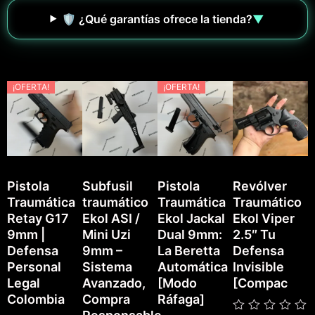
🛡️ ¿Qué garantías ofrece la tienda?
▼
¡OFERTA!
¡OFERTA!
Pistola
Subfusil
Pistola
Revólver
Traumática
traumático
Traumática
Traumático
P
Retay G17
Ekol ASI /
Ekol Jackal
Ekol Viper
T
9mm |
Mini Uzi
Dual 9mm:
2.5″ Tu
E
Defensa
9mm –
La Beretta
Defensa
Personal
Sistema
Automática
Invisible
Legal
Avanzado,
[Modo
[Compac
Colombia
Compra
Ráfaga]