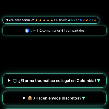
★★★★★
G
o
o
g
l
e
"Excelente servicio"
Calificado
4,8/5
en
1.4K
•
112 comentarios
•
34 compartidos
👍
⚖️ ¿El arma traumática es legal en Colombia?
▼
📦 ¿Hacen envíos discretos?
▼