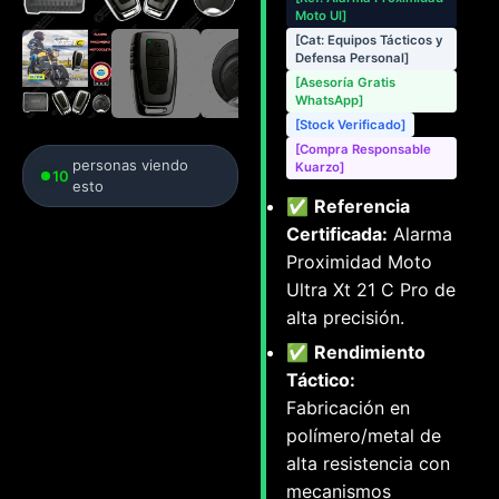
Moto Ul]
[Cat: Equipos Tácticos y
Defensa Personal]
[Asesoría Gratis
WhatsApp]
[Stock Verificado]
[Compra Responsable
personas viendo
Kuarzo]
10
esto
✅
Referencia
Certificada:
Alarma
Proximidad Moto
Ultra Xt 21 C Pro de
alta precisión.
✅
Rendimiento
Táctico:
Fabricación en
polímero/metal de
alta resistencia con
mecanismos