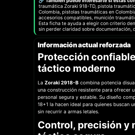
🔗 También puede interesarte si estás c
traumática Zoraki 918-TD, pistola traumát
Colombia, pistolas traumáticas en Colombia
accesorios compatibles, munición traumát
Esta ficha te ayuda a elegir con criterio de
sin perder claridad sobre documentación, d
Información actual reforzada
Protección confiable
táctico moderno
La
Zoraki 2918-B
combina potencia disuas
una construcción resistente para ofrecer 
personal segura y estable. Su diseño com
18+1 la hacen ideal para quienes buscan u
sin recurrir a armas letales.
Control, precisión y