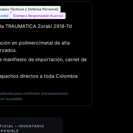
quipos Tácticos y Defensa Personal]
icado]
[Compra Responsable Kuarzo]
la TRAUMATICA Zoraki 2918-Td
ción en polímero/metal de alta
rzados.
e manifiesto de importación, carnet de
pachos directos a toda Colombia
onalizada para confirmar documentación,
zar tu pedido.