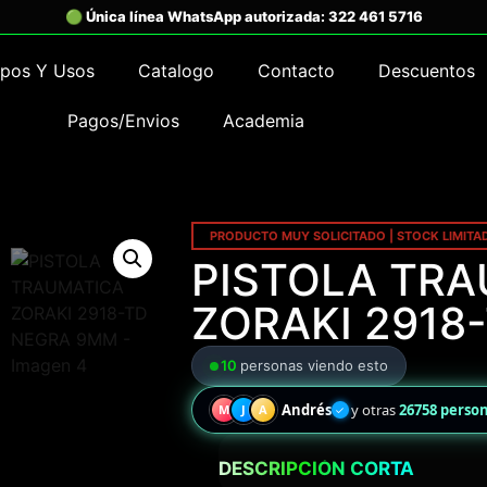
ipos Y Usos
Catalogo
Contacto
Descuentos
Pagos/Envios
Academia
PRODUCTO MUY SOLICITADO | STOCK LIMITA
PISTOLA TR
ZORAKI 2918
10
personas viendo esto
Andrés
y otras
26758 perso
M
J
A
✓
DESCRIPCIÓN CORTA