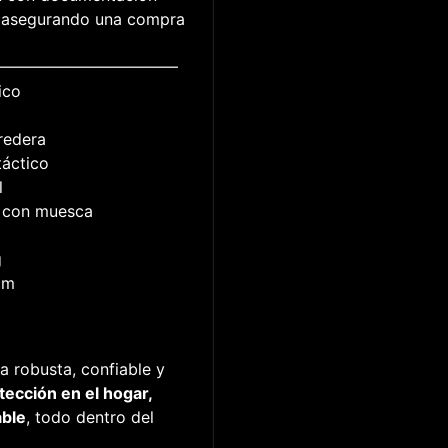
o, asegurando una compra
————————————
ico
redera
táctico
l
as con muesca
g
cm
a robusta, confiable y
tección en el hogar,
able
, todo dentro del