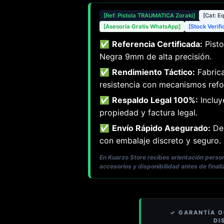
[Ref: Pistola TRAUMATICA Zoraki]
[Cat: E
[Asesoría Gratis WhatsApp]
[Stock Verif
✅
Referencia Certificada:
Pisto
Negra 9mm de alta precisión.
✅
Rendimiento Táctico:
Fabrica
resistencia con mecanismos refo
✅
Respaldo Legal 100%:
Incluy
propiedad y factura legal.
✅
Envío Rápido Asegurado:
Des
con embalaje discreto y seguro.
En Kuarzo Store recibes orientación pers
accesorios y disponibilidad antes de finali