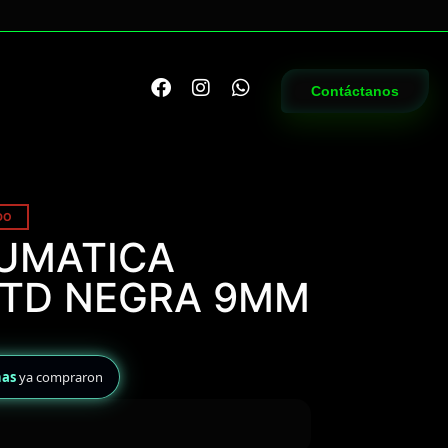
Contáctanos
DO
AUMATICA
-TD NEGRA 9MM
nas
ya compraron