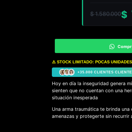
$
$
1.580.000
Compr
⚠️ STOCK LIMITADO: POCAS UNIDADES
+35.000 CLIENTES CLIEN
Hoy en día la inseguridad genera m
sienten que no cuentan con una her
situación inesperada
Una arma traumática te brinda una 
amenazas y protegerte sin recurrir