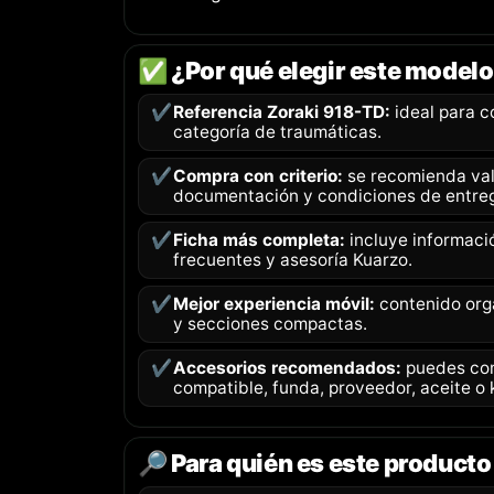
✅ ¿Por qué elegir este model
✔️
Referencia Zoraki 918-TD:
ideal para c
categoría de traumáticas.
✔️
Compra con criterio:
se recomienda vali
documentación y condiciones de entre
✔️
Ficha más completa:
incluye informaci
frecuentes y asesoría Kuarzo.
✔️
Mejor experiencia móvil:
contenido org
y secciones compactas.
✔️
Accesorios recomendados:
puedes com
compatible, funda, proveedor, aceite o k
🔎 Para quién es este producto