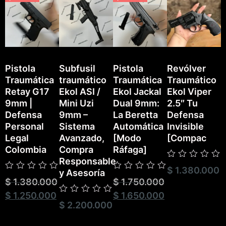
Pistola
Subfusil
Pistola
Revólver
Traumática
traumático
Traumática
Traumático
P
Retay G17
Ekol ASI /
Ekol Jackal
Ekol Viper
T
9mm |
Mini Uzi
Dual 9mm:
2.5″ Tu
E
Defensa
9mm –
La Beretta
Defensa
Personal
Sistema
Automática
Invisible
Legal
Avanzado,
[Modo
[Compac
Colombia
Compra
Ráfaga]
Responsable
Valorado
$
1.380.000
V
y Asesoría
con
Valorado
Valorado
c
$
1.380.000
$
1.750.000
0
con
con
0
de
0
0
$
1.250.000
$
1.650.000
d
5
Valorado
de
de
5
$
2.200.000
con
5
5
0
de