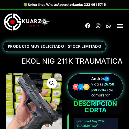
PRODUCTO MUY SOLICITADO | STOCK LIMITADO
EKOL NIG 211K TRAUMATICA
Andrés
✓
y otras
26758
M
J
A
personas
ya
compraron
DESCRIPCIÓN
CORTA
[Ref: Ekol Nig 211k
TRAUMATICA]