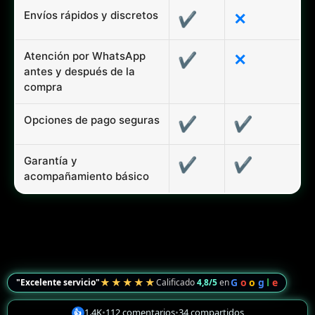
Envíos rápidos y discretos
✔
✕
Atención por WhatsApp
✔
✕
antes y después de la
compra
Opciones de pago seguras
✔
✔
Garantía y
✔
✔
acompañamiento básico
★★★★★
G
o
o
g
l
e
"Excelente servicio"
Calificado
4,8/5
en
1.4K
•
112 comentarios
•
34 compartidos
👍