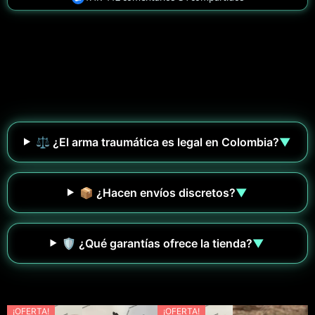
⚖️ ¿El arma traumática es legal en Colombia?
▼
📦 ¿Hacen envíos discretos?
▼
🛡️ ¿Qué garantías ofrece la tienda?
▼
¡OFERTA!
¡OFERTA!