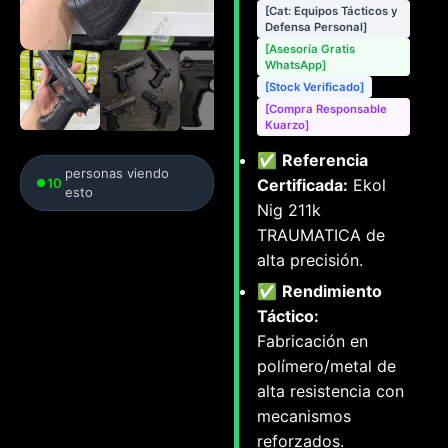
[Cat: Equipos Tácticos y
Defensa Personal]
[Asesoría Gratis
WhatsApp]
[Stock Verificado]
[Compra Responsable
Kuarzo]
✅
Referencia
personas viendo
10
Certificada:
Ekol
esto
Nig 211k
TRAUMATICA de
alta precisión.
✅
Rendimiento
Táctico:
Fabricación en
polímero/metal de
alta resistencia con
mecanismos
reforzados.