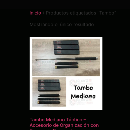
Inicio
/ Productos etiquetados “Tambo”
Mostrando el único resultado
Tambo Mediano Táctico –
Accesorio de Organización con