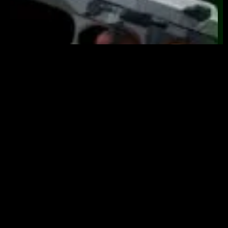
Utilizamos cookies para mejorar tu experiencia. Al continuar
navegando, aceptas nuestra política de cookies.
Aceptar Cookies
Blow F92 Fogueo 9mm P.A.K. – Estilo Clásico, Gran Presencia y