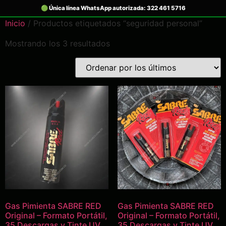
Inicio
/ Productos etiquetados “seguridad personal”
Mostrando los 3 resultados
Gas Pimienta SABRE RED
Gas Pimienta SABRE RED
Original – Formato Portátil,
Original – Formato Portátil,
35 Descargas y Tinte UV
35 Descargas y Tinte UV