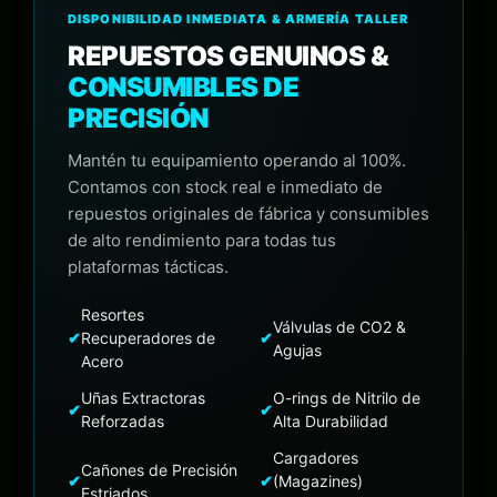
DISPONIBILIDAD INMEDIATA & ARMERÍA TALLER
REPUESTOS GENUINOS &
CONSUMIBLES DE
PRECISIÓN
Mantén tu equipamiento operando al 100%.
Contamos con stock real e inmediato de
repuestos originales de fábrica y consumibles
de alto rendimiento para todas tus
plataformas tácticas.
Resortes
Válvulas de CO2 &
✔
Recuperadores de
✔
Agujas
Acero
Uñas Extractoras
O-rings de Nitrilo de
✔
✔
Reforzadas
Alta Durabilidad
Cargadores
Cañones de Precisión
✔
✔
(Magazines)
Estriados