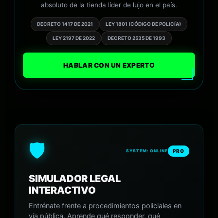
absoluto de la tienda líder de lujo en el país.
DECRETO 1417 DE 2021
LEY 1801 (CÓDIGO DE POLICÍA)
LEY 2197 DE 2022
DECRETO 2535 DE 1993
HABLAR CON UN EXPERTO
🛡️
PRO
SYSTEM: ONLINE
SIMULADOR LEGAL
INTERACTIVO
Entrénate frente a procedimientos policiales en
vía pública. Aprende qué responder, qué