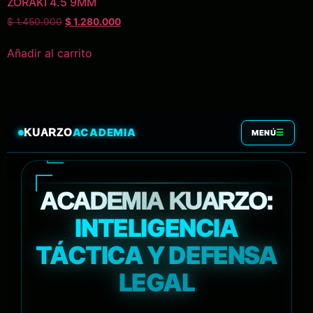
ZORAKI 4.5 9MM
$
1.450.000
$
1.280.000
Añadir al carrito
ACADEMIA
KUARZO
☰
MENÚ
ACADEMIA KUARZO:
INTELIGENCIA
TÁCTICA Y DEFENSA
LEGAL