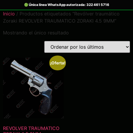
Inicio
/ Productos etiquetados “Revólver traumático
Zoraki REVOLVER TRAUMATICO ZORAKI 4.5 9MM”
Mostrando el único resultado
¡Oferta!
REVOLVER TRAUMATICO