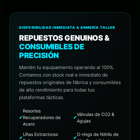
DISPONIBILIDAD INMEDIATA & ARMERÍA TALLER
REPUESTOS GENUINOS &
CONSUMIBLES DE
PRECISIÓN
Mantén tu equipamiento operando al 100%.
Contamos con stock real e inmediato de
repuestos originales de fábrica y consumibles
de alto rendimiento para todas tus
plataformas tácticas.
Resortes
Válvulas de CO2 &
✔
Recuperadores de
✔
Agujas
Acero
Uñas Extractoras
O-rings de Nitrilo de
✔
✔