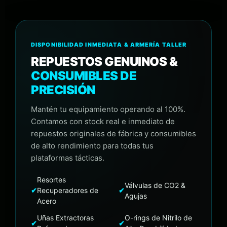
DISPONIBILIDAD INMEDIATA & ARMERÍA TALLER
REPUESTOS GENUINOS &
CONSUMIBLES DE
PRECISIÓN
Mantén tu equipamiento operando al 100%.
Contamos con stock real e inmediato de
repuestos originales de fábrica y consumibles
de alto rendimiento para todas tus
plataformas tácticas.
Resortes
Válvulas de CO2 &
✔
Recuperadores de
✔
Agujas
Acero
Uñas Extractoras
O-rings de Nitrilo de
✔
✔