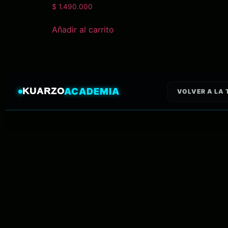
Valorado
$
1.490.000
con
5.00
de 5
Añadir al carrito
KUARZO
ACADEMIA
VOLVER A LA 