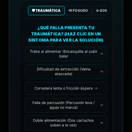
🛡️ TRAUMÁTICA
🔊 FOGUEO
☣️ GOMA/GAS CO2
¿QUÉ FALLA PRESENTA TU
TRAUMÁTICA? (HAZ CLIC EN UN
SÍNTOMA PARA VER LA SOLUCIÓN)
Traba al alimentar (Encasquilla al subir
bala)
Dificultad de extracción (Vaina
atascada)
Corredera lenta o fricción áspera
Falla de percusión (Percusión leve /
aguja no marca)
Doble alimentación (Dos cartuchos
suben a la vez)