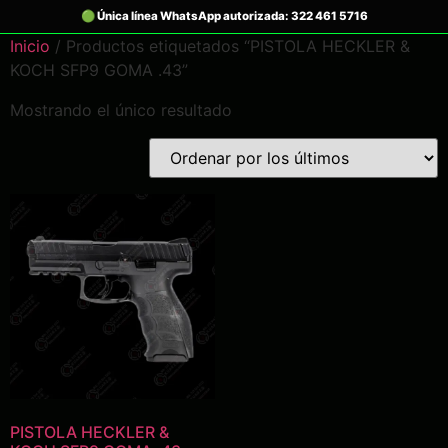
Inicio
/ Productos etiquetados “PISTOLA HECKLER &
KOCH SFP9 GOMA .43”
Mostrando el único resultado
PISTOLA HECKLER &