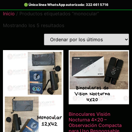
Inicio
/ Productos etiquetados “monocular”
Mostrando los 5 resultados
Binoculares Visión
Nocturna 4×20 –
Observación Compacta
para Uso Responsable