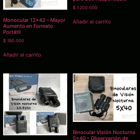
$
1.200.000
Monocular 12×42 – Mayor
Añadir al carrito
Aumento en Formato
Portátil
$
180.000
Añadir al carrito
Binocular Visión Nocturna
5×40 – Observación de