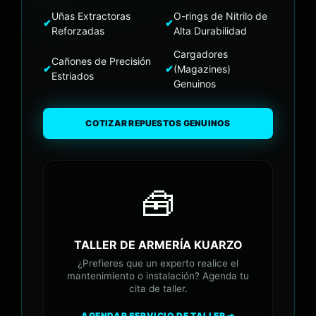
Uñas Extractoras
O-rings de Nitrilo de
✔
✔
Reforzadas
Alta Durabilidad
Cargadores
Cañones de Precisión
✔
✔
(Magazines)
Estriados
Genuinos
COTIZAR REPUESTOS GENUINOS
🧰
TALLER DE ARMERÍA KUARZO
¿Prefieres que un experto realice el
mantenimiento o instalación? Agenda tu
cita de taller.
AGENDAR SERVICIO DE TALLER ➔