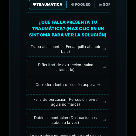
🛡️ TRAUMÁTICA
🔊 FOGUEO
☣️ GOMA/GAS CO2
¿QUÉ FALLA PRESENTA TU
TRAUMÁTICA? (HAZ CLIC EN UN
SÍNTOMA PARA VER LA SOLUCIÓN)
Traba al alimentar (Encasquilla al subir
bala)
Dificultad de extracción (Vaina
atascada)
Corredera lenta o fricción áspera
Falla de percusión (Percusión leve /
aguja no marca)
Doble alimentación (Dos cartuchos
suben a la vez)
La corredera no queda abierta al vaciar