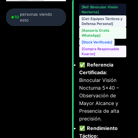
[Ref: Binocular Visión
Nocturna]
personas viendo
10
[Cat: Equipos Tácticos y
esto
Defensa Personal]
[Asesoría Gratis
WhatsApp]
[Stock Verificado]
[Compra Responsable
Kuarzo]
✅
Referencia
Certificada:
Binocular Visión
Nocturna 5×40 –
Observación de
Mayor Alcance y
Presencia de alta
precisión.
✅
Rendimiento
Táctico: