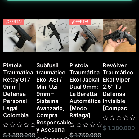
¡OFERTA!
¡OFERTA!
Pistola
Subfusil
Pistola
Revólver
Traumática
traumático
Traumática
Traumático
P
Retay G17
Ekol ASI /
Ekol Jackal
Ekol Viper
T
9mm |
Mini Uzi
Dual 9mm:
2.5″ Tu
E
Defensa
9mm –
La Beretta
Defensa
Personal
Sistema
Automática
Invisible
Legal
Avanzado,
[Modo
[Compac
Colombia
Compra
Ráfaga]
Responsable
Valorado
$
1.380.000
V
y Asesoría
con
Valorado
Valorado
c
$
1.380.000
$
1.750.000
0
con
con
0