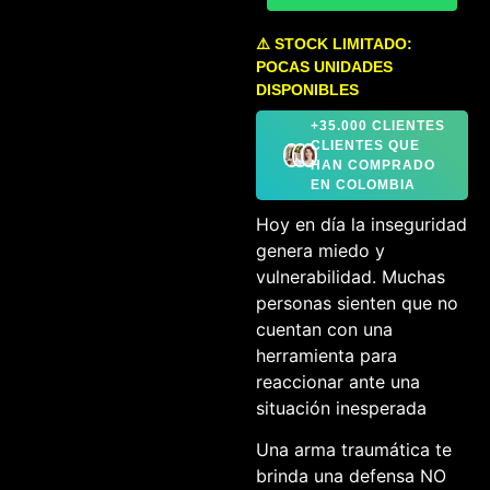
⚠️ STOCK LIMITADO:
POCAS UNIDADES
DISPONIBLES
+35.000 CLIENTES
CLIENTES QUE
HAN COMPRADO
EN COLOMBIA
Hoy en día la inseguridad
genera miedo y
vulnerabilidad. Muchas
personas sienten que no
cuentan con una
herramienta para
reaccionar ante una
situación inesperada
Una arma traumática te
brinda una defensa NO