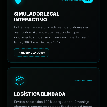
🛡️
PRO
SYSTEM: ONLINE
SIMULADOR LEGAL
INTERACTIVO
Entrénate frente a procedimientos policiales en
vía pública. Aprende qué responder, qué
documentos mostrar y cómo argumentar según
la Ley 1801 y el Decreto 1417.
IR AL SIMULADOR ➔
📦
SECURE: 100%
LOGÍSTICA BLINDADA
Envíos nacionales 100% asegurados. Embalaje
discreto y seguro con trazabilidad satelital hasta