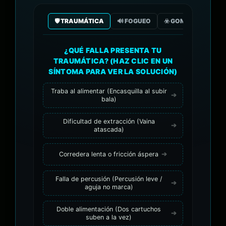
🛡️ TRAUMÁTICA
🔊 FOGUEO
☣️ GOMA/GAS CO2
¿QUÉ FALLA PRESENTA TU
TRAUMÁTICA? (HAZ CLIC EN UN
SÍNTOMA PARA VER LA SOLUCIÓN)
Traba al alimentar (Encasquilla al subir
bala)
Dificultad de extracción (Vaina
atascada)
Corredera lenta o fricción áspera
Falla de percusión (Percusión leve /
aguja no marca)
Doble alimentación (Dos cartuchos
suben a la vez)