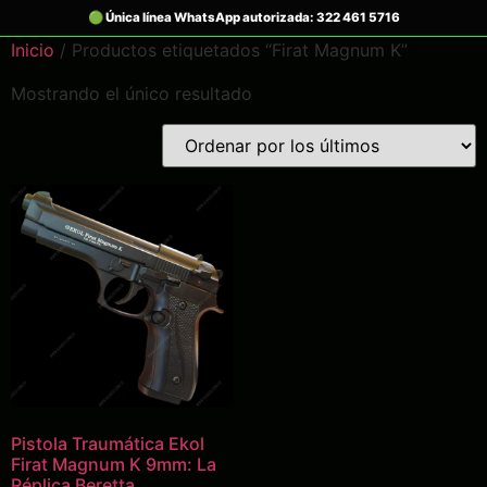
Inicio
/ Productos etiquetados “Firat Magnum K”
Mostrando el único resultado
Pistola Traumática Ekol
Firat Magnum K 9mm: La
Réplica Beretta