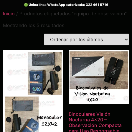
Inicio
/ Productos etiquetados “equipo de observación”
Mostrando los 5 resultados
Binoculares Visión
Nocturna 4×20 –
Observación Compacta
para Uso Responsable