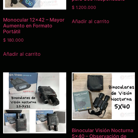
$
1.200.000
Monocular 12×42 – Mayor
Añadir al carrito
Aumento en Formato
Portátil
$
180.000
Añadir al carrito
Binocular Visión Nocturna
5×40 – Observación de