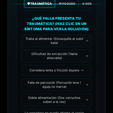
🛡️ TRAUMÁTICA
🔊 FOGUEO
☣️ GOMA/GAS CO2
¿QUÉ FALLA PRESENTA TU
TRAUMÁTICA? (HAZ CLIC EN UN
SÍNTOMA PARA VER LA SOLUCIÓN)
Traba al alimentar (Encasquilla al subir
bala)
Dificultad de extracción (Vaina
atascada)
Corredera lenta o fricción áspera
Falla de percusión (Percusión leve /
aguja no marca)
Doble alimentación (Dos cartuchos
suben a la vez)
La corredera no queda abierta al vaciar