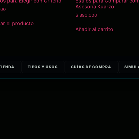
s para Elegir con Criterio
Estilos para Comparar con
Asesoría Kuarzo
000
$
890.000
r el producto
Añadir al carrito
TIENDA
TIPOS Y USOS
GUÍAS DE COMPRA
SIMUL