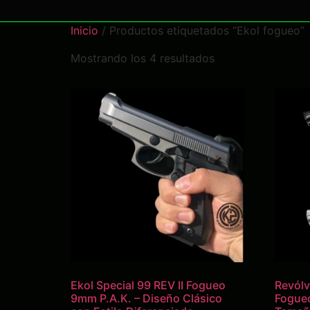
Inicio
/ Productos etiquetados “Ekol fogueo”
Mostrando los 4 resultados
Ekol Special 99 REV II Fogueo
Revólv
9mm P.A.K. – Diseño Clásico
Fogueo