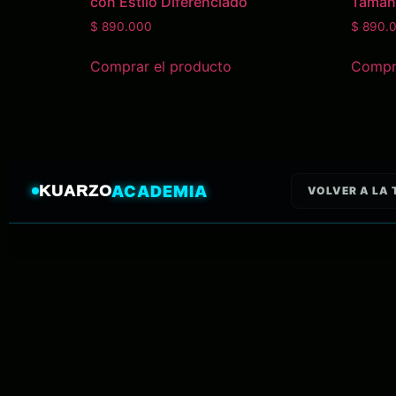
con Estilo Diferenciado
Tamaño
$
890.000
$
890.
Comprar el producto
Compra
KUARZO
ACADEMIA
VOLVER A LA 