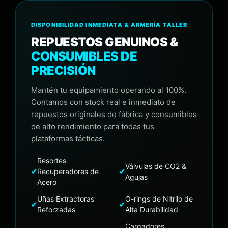
DISPONIBILIDAD INMEDIATA & ARMERÍA TALLER
REPUESTOS GENUINOS &
CONSUMIBLES DE
PRECISIÓN
Mantén tu equipamiento operando al 100%.
Contamos con stock real e inmediato de
repuestos originales de fábrica y consumibles
de alto rendimiento para todas tus
plataformas tácticas.
Resortes
Válvulas de CO2 &
✔
Recuperadores de
✔
Agujas
Acero
Uñas Extractoras
O-rings de Nitrilo de
✔
✔
Reforzadas
Alta Durabilidad
Cargadores