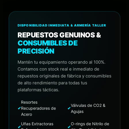
DISPONIBILIDAD INMEDIATA & ARMERÍA TALLER
REPUESTOS GENUINOS &
CONSUMIBLES DE
PRECISIÓN
Mantén tu equipamiento operando al 100%.
Contamos con stock real e inmediato de
repuestos originales de fábrica y consumibles
de alto rendimiento para todas tus
plataformas tácticas.
Resortes
Válvulas de CO2 &
✔
Recuperadores de
✔
Agujas
Acero
Uñas Extractoras
O-rings de Nitrilo de
✔
✔