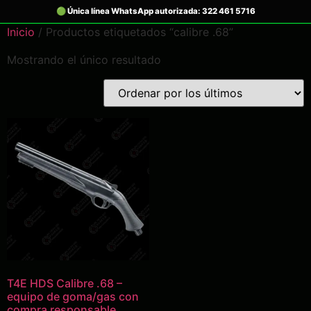
Inicio
/ Productos etiquetados “calibre .68”
Mostrando el único resultado
T4E HDS Calibre .68 –
equipo de goma/gas con
compra responsable