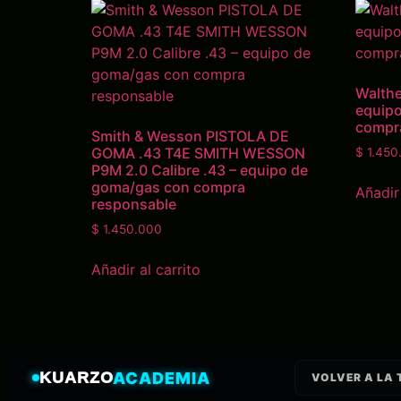
Walthe
equip
compr
Smith & Wesson PISTOLA DE
GOMA .43 T4E SMITH WESSON
$
1.450
P9M 2.0 Calibre .43 – equipo de
goma/gas con compra
Añadir 
responsable
$
1.450.000
Añadir al carrito
KUARZO
ACADEMIA
VOLVER A LA 