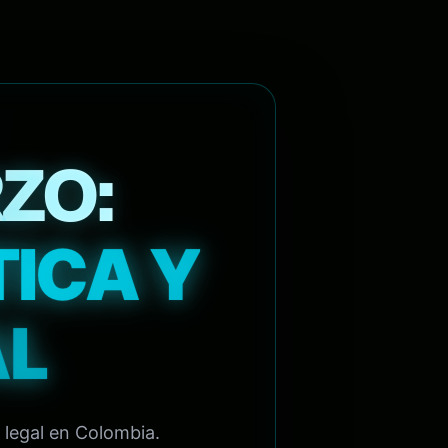
ZO:
TICA Y
AL
 legal en Colombia.