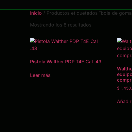
Inicio
/ Productos etiquetados “bola de goma
Mostrando los 8 resultados
Pistola Walther PDP T4E Cal .43
Walthe
equip
Leer más
compr
$
1.450
Añadir 