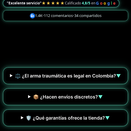
★★★★★
G
o
o
g
l
e
"Excelente servicio"
Calificado
4,8/5
en
1.4K
•
112 comentarios
•
34 compartidos
👍
⚖️ ¿El arma traumática es legal en Colombia?
▼
📦 ¿Hacen envíos discretos?
▼
🛡️ ¿Qué garantías ofrece la tienda?
▼