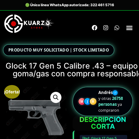
PRODUCTO MUY SOLICITADO | STOCK LIMITADO
Glock 17 Gen 5 Calibre .43 – equipo
goma/gas con compra responsabl
¡Oferta!
Andrés
✓
y otras
26758
M
J
A
personas
ya
compraron
DESCRIPCIÓN
CORTA
[Ref: Glock 17 Gen 5