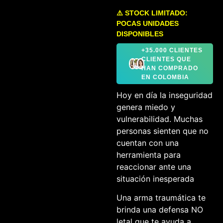
⚠️ STOCK LIMITADO:
POCAS UNIDADES
DISPONIBLES
+35.000 CLIENTES
CLIENTES QUE
HAN COMPRADO
EN COLOMBIA
Hoy en día la inseguridad
genera miedo y
vulnerabilidad. Muchas
personas sienten que no
cuentan con una
herramienta para
reaccionar ante una
situación inesperada
Una arma traumática te
brinda una defensa NO
letal que te ayuda a