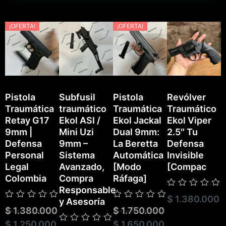
¡OFERTA!
¡OFERTA!
Pistola
Subfusil
Pistola
Revólver
Traumática
traumático
Traumática
Traumático
P
Retay G17
Ekol ASI /
Ekol Jackal
Ekol Viper
T
9mm |
Mini Uzi
Dual 9mm:
2.5″ Tu
E
Defensa
9mm –
La Beretta
Defensa
Personal
Sistema
Automática
Invisible
Legal
Avanzado,
[Modo
[Compac
Colombia
Compra
Ráfaga]
Responsable
Valorado
$
1.380.000
V
y Asesoría
con
Valorado
Valorado
c
$
1.380.000
$
1.750.000
0
con
con
0
de
0
0
$
1.250.000
$
1.650.000
d
5