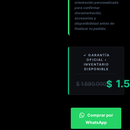
orientación personalizada
para confirmar
documentación,
accesorios y
disponibilidad antes de
finalizar tu pedido.
1.
$
$
1.680.000
Comprar por
WhatsApp