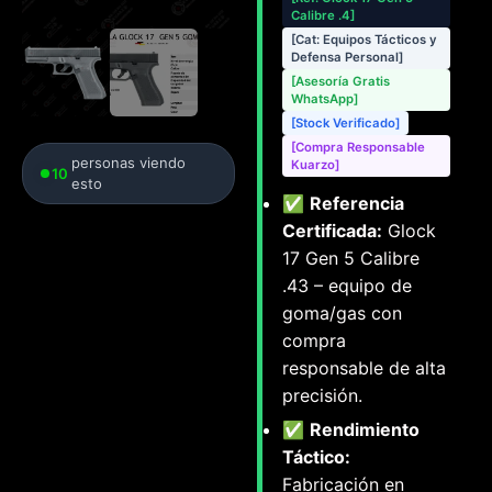
Calibre .4]
[Cat: Equipos Tácticos y
Defensa Personal]
[Asesoría Gratis
WhatsApp]
[Stock Verificado]
[Compra Responsable
personas viendo
Kuarzo]
10
esto
✅
Referencia
Certificada:
Glock
17 Gen 5 Calibre
.43 – equipo de
goma/gas con
compra
responsable de alta
precisión.
✅
Rendimiento
Táctico:
Fabricación en