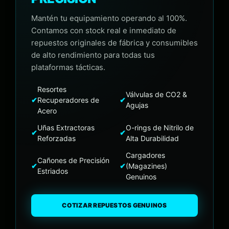
Mantén tu equipamiento operando al 100%.
Contamos con stock real e inmediato de
repuestos originales de fábrica y consumibles
de alto rendimiento para todas tus
plataformas tácticas.
Resortes
Válvulas de CO2 &
✔
Recuperadores de
✔
Agujas
Acero
Uñas Extractoras
O-rings de Nitrilo de
✔
✔
Reforzadas
Alta Durabilidad
Cargadores
Cañones de Precisión
✔
✔
(Magazines)
Estriados
Genuinos
COTIZAR REPUESTOS GENUINOS