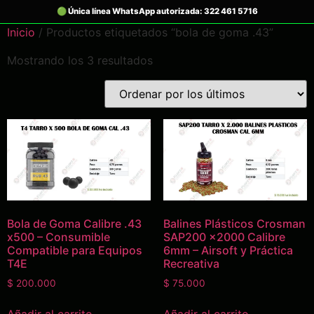
Inicio
/ Productos etiquetados “bola de goma .43”
Mostrando los 3 resultados
Bola de Goma Calibre .43
Balines Plásticos Crosman
x500 – Consumible
SAP200 x2000 Calibre
Compatible para Equipos
6mm – Airsoft y Práctica
T4E
Recreativa
$
200.000
$
75.000