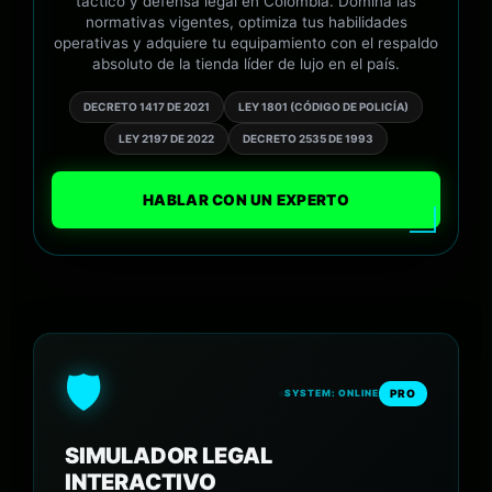
táctico y defensa legal en Colombia. Domina las
normativas vigentes, optimiza tus habilidades
operativas y adquiere tu equipamiento con el respaldo
absoluto de la tienda líder de lujo en el país.
DECRETO 1417 DE 2021
LEY 1801 (CÓDIGO DE POLICÍA)
LEY 2197 DE 2022
DECRETO 2535 DE 1993
HABLAR CON UN EXPERTO
🛡️
PRO
SYSTEM: ONLINE
SIMULADOR LEGAL
INTERACTIVO