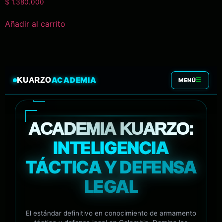
$
1.380.000
Añadir al carrito
ACADEMIA
KUARZO
☰
MENÚ
ACADEMIA KUARZO:
INTELIGENCIA
TÁCTICA Y DEFENSA
LEGAL
El estándar definitivo en conocimiento de armamento