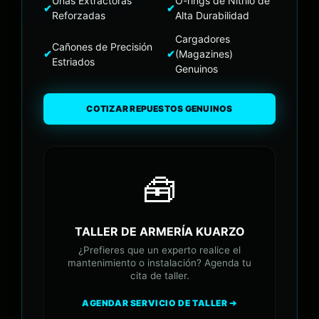
Uñas Extractoras
O-rings de Nitrilo de
✔
✔
Reforzadas
Alta Durabilidad
Cargadores
Cañones de Precisión
✔
✔
(Magazines)
Estriados
Genuinos
COTIZAR REPUESTOS GENUINOS
🧰
TALLER DE ARMERÍA KUARZO
¿Prefieres que un experto realice el
mantenimiento o instalación? Agenda tu
cita de taller.
AGENDAR SERVICIO DE TALLER ➔