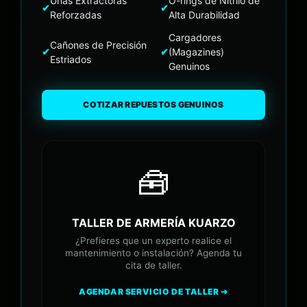
Uñas Extractoras
O-rings de Nitrilo de
✔
✔
Reforzadas
Alta Durabilidad
Cargadores
Cañones de Precisión
✔
✔
(Magazines)
Estriados
Genuinos
COTIZAR REPUESTOS GENUINOS
🧰
TALLER DE ARMERÍA KUARZO
¿Prefieres que un experto realice el
mantenimiento o instalación? Agenda tu
cita de taller.
AGENDAR SERVICIO DE TALLER ➔