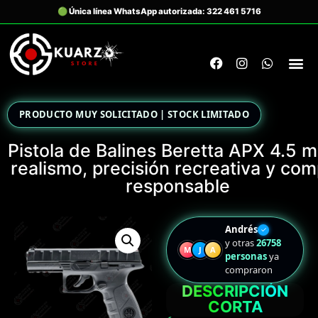
PRODUCTO MUY SOLICITADO | STOCK LIMITADO
Pistola de Balines Beretta APX 4.5 
realismo, precisión recreativa y co
responsable
Andrés
✓
y otras
26758
M
J
A
personas
ya
compraron
DESCRIPCIÓN
CORTA