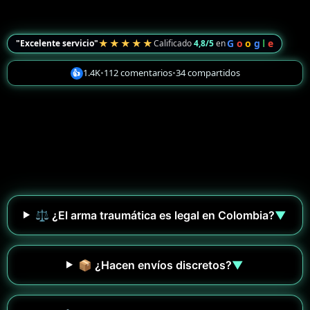
★★★★★
G
o
o
g
l
e
"Excelente servicio"
Calificado
4,8/5
en
1.4K
•
112 comentarios
•
34 compartidos
👍
⚖️ ¿El arma traumática es legal en Colombia?
▼
📦 ¿Hacen envíos discretos?
▼