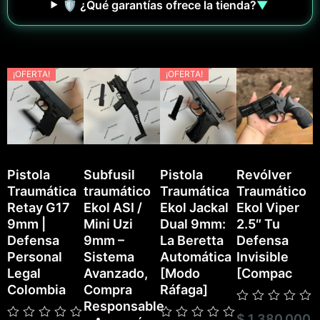
🛡️ ¿Qué garantías ofrece la tienda?
▼
¡OFERTA!
¡OFERTA!
Pistola
Subfusil
Pistola
Revólver
Traumática
traumático
Traumática
Traumático
P
Retay G17
Ekol ASI /
Ekol Jackal
Ekol Viper
T
9mm |
Mini Uzi
Dual 9mm:
2.5″ Tu
E
Defensa
9mm –
La Beretta
Defensa
Personal
Sistema
Automática
Invisible
Legal
Avanzado,
[Modo
[Compac
Colombia
Compra
Ráfaga]
Responsable
Valorado
$
1.380.000