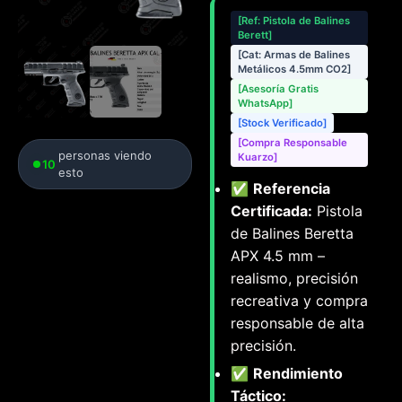
[Ref: Pistola de Balines
Berett]
[Cat: Armas de Balines
Metálicos 4.5mm CO2]
[Asesoría Gratis
WhatsApp]
[Stock Verificado]
[Compra Responsable
personas viendo
Kuarzo]
10
esto
✅
Referencia
Certificada:
Pistola
de Balines Beretta
APX 4.5 mm –
realismo, precisión
recreativa y compra
responsable de alta
precisión.
✅
Rendimiento
Táctico: