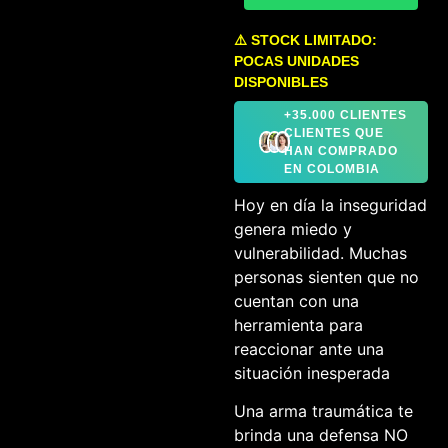
⚠️ STOCK LIMITADO:
POCAS UNIDADES
DISPONIBLES
+35.000 CLIENTES
CLIENTES QUE
HAN COMPRADO
EN COLOMBIA
Hoy en día la inseguridad
genera miedo y
vulnerabilidad. Muchas
personas sienten que no
cuentan con una
herramienta para
reaccionar ante una
situación inesperada
Una arma traumática te
brinda una defensa NO