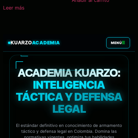
Añadir al carrito
Leer más
ACADEMIA
KUARZO
☰
MENÚ
ACADEMIA KUARZO:
INTELIGENCIA
TÁCTICA Y DEFENSA
LEGAL
El estándar definitivo en conocimiento de armamento
táctico y defensa legal en Colombia. Domina las
normativas vigentes, optimiza tus habilidades