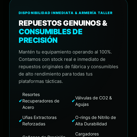
DISPONIBILIDAD INMEDIATA & ARMERÍA TALLER
REPUESTOS GENUINOS &
CONSUMIBLES DE
PRECISIÓN
Mantén tu equipamiento operando al 100%.
Contamos con stock real e inmediato de
repuestos originales de fábrica y consumibles
de alto rendimiento para todas tus
plataformas tácticas.
Resortes
Válvulas de CO2 &
✔
Recuperadores de
✔
Agujas
Acero
Uñas Extractoras
O-rings de Nitrilo de
✔
✔
Reforzadas
Alta Durabilidad
Cargadores