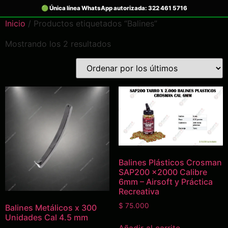
Inicio
/ Productos etiquetados “Balines”
Mostrando los 2 resultados
Balines Plásticos Crosman
SAP200 x2000 Calibre
6mm – Airsoft y Práctica
Recreativa
$
75.000
Balines Metálicos x 300
Unidades Cal 4.5 mm