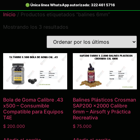
Inicio
/ Productos etiquetados “balines 6mm”
Mostrando los 3 resultados
Bola de Goma Calibre .43
Balines Plásticos Crosman
x500 – Consumible
SAP200 x2000 Calibre
Compatible para Equipos
6mm – Airsoft y Práctica
T4E
Recreativa
$
200.000
$
75.000