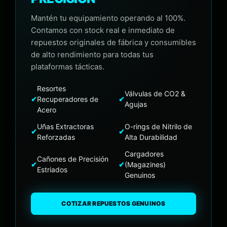
Mantén tu equipamiento operando al 100%.
Contamos con stock real e inmediato de
repuestos originales de fábrica y consumibles
de alto rendimiento para todas tus
plataformas tácticas.
Resortes
Válvulas de CO2 &
✔
Recuperadores de
✔
Agujas
Acero
Uñas Extractoras
O-rings de Nitrilo de
✔
✔
Reforzadas
Alta Durabilidad
Cargadores
Cañones de Precisión
✔
✔
(Magazines)
Estriados
Genuinos
COTIZAR REPUESTOS GENUINOS