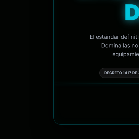
D
El estándar defini
Domina las nor
equipamien
DECRETO 1417 DE 