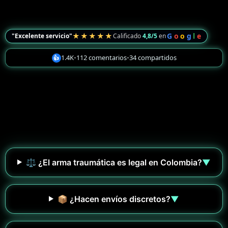
★★★★★
G
o
o
g
l
e
"Excelente servicio"
Calificado
4,8/5
en
1.4K
•
112 comentarios
•
34 compartidos
👍
⚖️ ¿El arma traumática es legal en Colombia?
▼
📦 ¿Hacen envíos discretos?
▼