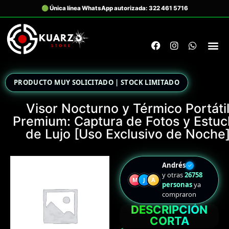
PRODUCTO MUY SOLICITADO | STOCK LIMITADO
Visor Nocturno y Térmico Portáti
Premium: Captura de Fotos y Estu
de Lujo [Uso Exclusivo de Noche
Andrés
✓
y otras
26758
M
J
A
personas
ya
compraron
DESCRIPCIÓN
CORTA