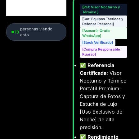
[Ref: Visor Nocturno y
Térmico ]
[Cat: Equipos Tácticos y
Defensa Personal]
personas viendo
[Asesoría Gratis
10
esto
WhatsApp]
[Stock Verificado]
[Compra Responsable
Kuarzo]
✅
Referencia
Certificada:
Visor
Nocturno y Térmico
Portátil Premium:
Captura de Fotos y
Estuche de Lujo
[Uso Exclusivo de
Noche] de alta
precisión.
✅
Rendimiento