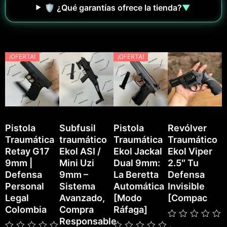
🛡️ ¿Qué garantías ofrece la tienda?
▼
¡OFERTA!
¡OFERTA!
Pistola
Subfusil
Pistola
Revólver
Traumática
traumático
Traumática
Traumático
P
Retay G17
Ekol ASI /
Ekol Jackal
Ekol Viper
T
9mm |
Mini Uzi
Dual 9mm:
2.5″ Tu
E
Defensa
9mm –
La Beretta
Defensa
Personal
Sistema
Automática
Invisible
Legal
Avanzado,
[Modo
[Compac
Colombia
Compra
Ráfaga]
Responsable
Valorado