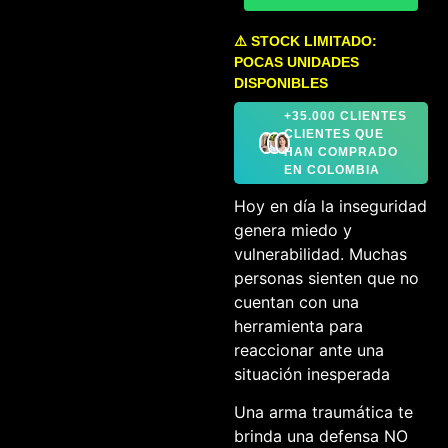
⚠️ STOCK LIMITADO:
POCAS UNIDADES
DISPONIBLES
+35.000 CLIENTES
CLIENTES QUE
HAN COMPRADO
EN COLOMBIA
Hoy en día la inseguridad
genera miedo y
vulnerabilidad. Muchas
personas sienten que no
cuentan con una
herramienta para
reaccionar ante una
situación inesperada
Una arma traumática te
brinda una defensa NO