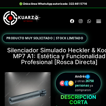
PRODUCTO MUY SOLICITADO | STOCK LIMITADO
Silenciador Simulado Heckler & Ko
MP7 A1: Estética y Funcionalidad
Profesional [Rosca Directa]
Andrés
✓
y otras
26758
M
J
A
personas
ya
compraron
DESCRIPCIÓN
CORTA