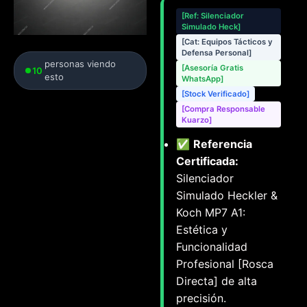
[Ref: Silenciador
Simulado Heck]
[Cat: Equipos Tácticos y
Defensa Personal]
personas viendo
[Asesoría Gratis
10
esto
WhatsApp]
[Stock Verificado]
[Compra Responsable
Kuarzo]
✅
Referencia
Certificada:
Silenciador
Simulado Heckler &
Koch MP7 A1:
Estética y
Funcionalidad
Profesional [Rosca
Directa] de alta
precisión.