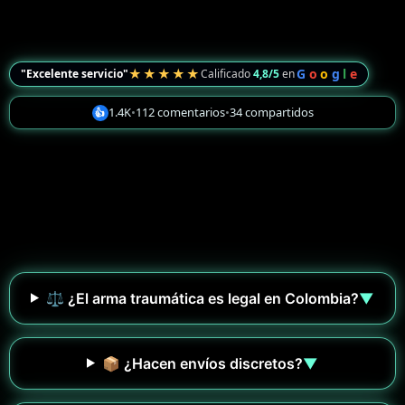
★★★★★
G
o
o
g
l
e
"Excelente servicio"
Calificado
4,8/5
en
1.4K
•
112 comentarios
•
34 compartidos
👍
⚖️ ¿El arma traumática es legal en Colombia?
▼
📦 ¿Hacen envíos discretos?
▼