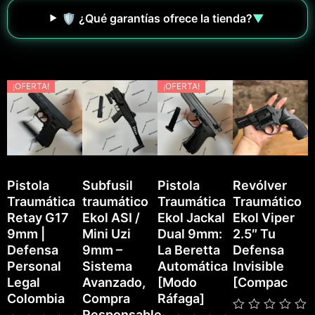
🛡️ ¿Qué garantías ofrece la tienda?
▼
¡OFERTA!
¡OFERTA!
Pistola
Subfusil
Pistola
Revólver
Traumática
traumático
Traumática
Traumático
P
Retay G17
Ekol ASI /
Ekol Jackal
Ekol Viper
T
9mm |
Mini Uzi
Dual 9mm:
2.5″ Tu
E
Defensa
9mm –
La Beretta
Defensa
Personal
Sistema
Automática
Invisible
Legal
Avanzado,
[Modo
[Compac
Colombia
Compra
Ráfaga]
Responsable