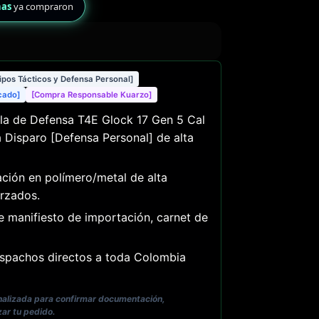
nas
ya compraron
ipos Tácticos y Defensa Personal]
icado]
[Compra Responsable Kuarzo]
la de Defensa T4E Glock 17 Gen 5 Cal
 Disparo [Defensa Personal] de alta
ción en polímero/metal de alta
rzados.
e manifiesto de importación, carnet de
pachos directos a toda Colombia
onalizada para confirmar documentación,
zar tu pedido.