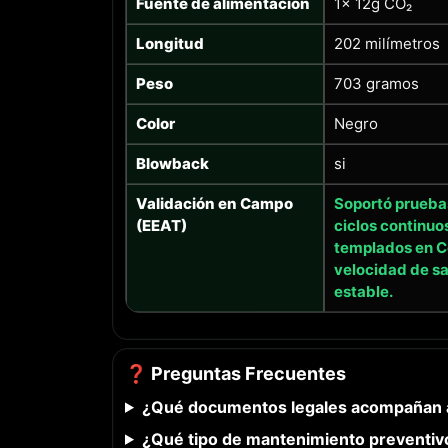
Fuente de alimentación
1x 12g CO₂
Longitud
202 milímetros
Peso
703 gramos
Color
Negro
Blowback
si
Validación en Campo
Soportó prueba
(EEAT)
ciclos continuo
templados en C
velocidad de sa
estable.
❓ Preguntas Frecuentes
¿Qué documentos legales acompañan a
¿Qué tipo de mantenimiento preventiv