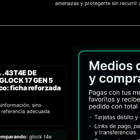
amenazas y protegerte sin recurrir
A .43T4E DE
5GLOCK 17 GEN 5
co: ficha reforzada
sinformación, sino
a referencia adecuada
comparando:
glock t4e