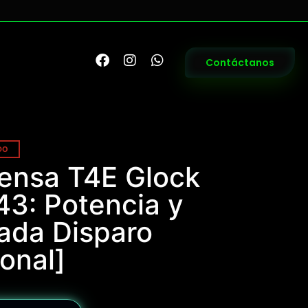
Contáctanos
DO
fensa T4E Glock
43: Potencia y
ada Disparo
onal]