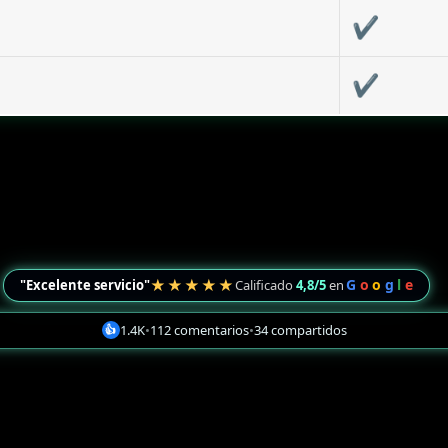
✔
✔
★★★★★
G
o
o
g
l
e
"Excelente servicio"
Calificado
4,8/5
en
1.4K
•
112 comentarios
•
34 compartidos
👍