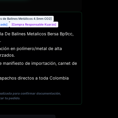
as de Balines Metálicos 4.5mm CO2]
icado]
[Compra Responsable Kuarzo]
la De Balines Metalicos Bersa Bp9cc,
.
ción en polímero/metal de alta
rzados.
e manifiesto de importación, carnet de
pachos directos a toda Colombia
onalizada para confirmar documentación,
zar tu pedido.