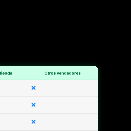
tienda
Otros vendedores
✕
✕
✕