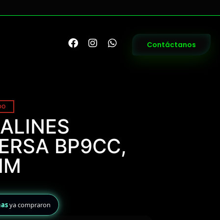
Contáctanos
DO
BALINES
ERSA BP9CC,
MM
nas
ya compraron