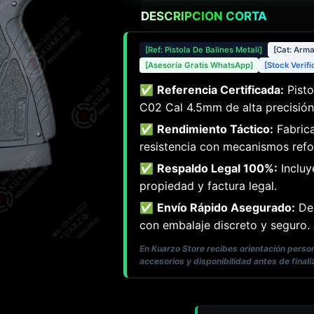
DESCRIPCIÓN CORTA
[Ref: Pistola De Balines Metali]
[Cat: Arm
[Asesoría Gratis WhatsApp]
[Stock Verif
✅
Referencia Certificada:
Pisto
C02 Cal 4.5mm de alta precisión
✅
Rendimiento Táctico:
Fabrica
resistencia con mecanismos refo
✅
Respaldo Legal 100%:
Incluy
propiedad y factura legal.
✅
Envío Rápido Asegurado:
Des
con embalaje discreto y seguro.
En Kuarzo Store recibes orientación pers
accesorios y disponibilidad antes de finali