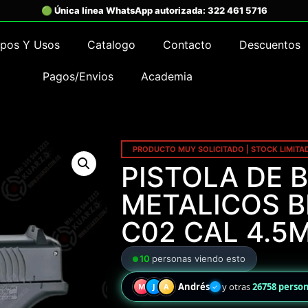
ipos Y Usos
Catalogo
Contacto
Descuentos
Pagos/Envios
Academia
PRODUCTO MUY SOLICITADO | STOCK LIMITA
PISTOLA DE 
METALICOS B
C02 CAL 4.5
10
personas viendo esto
Andrés
y otras
26758 perso
M
J
A
✓