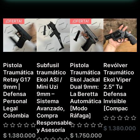
¡OFERTA!
¡OFERTA!
Pistola
Subfusil
Pistola
Revólver
Traumática
traumático
Traumática
Traumático
P
Retay G17
Ekol ASI /
Ekol Jackal
Ekol Viper
T
9mm |
Mini Uzi
Dual 9mm:
2.5″ Tu
E
Defensa
9mm –
La Beretta
Defensa
Personal
Sistema
Automática
Invisible
Legal
Avanzado,
[Modo
[Compac
Colombia
Compra
Ráfaga]
Responsable
Valorado
$
1.380.000
V
y Asesoría
con
Valorado
Valorado
c
$
1.380.000
$
1.750.000
0
con
con
0
de