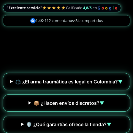
★★★★★
G
o
o
g
l
e
"Excelente servicio"
Calificado
4,8/5
en
1.4K
•
112 comentarios
•
34 compartidos
👍
⚖️ ¿El arma traumática es legal en Colombia?
▼
📦 ¿Hacen envíos discretos?
▼
🛡️ ¿Qué garantías ofrece la tienda?
▼