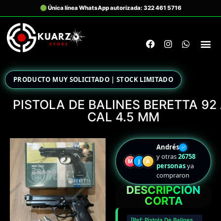
PRODUCTO MUY SOLICITADO | STOCK LIMITADO
PISTOLA DE BALINES BERETTA 92 
CAL 4.5 MM
Andrés
✓
y otras
26758
M
J
A
personas
ya
compraron
DESCRIPCIÓN
CORTA
[Ref: Pistola De Balines