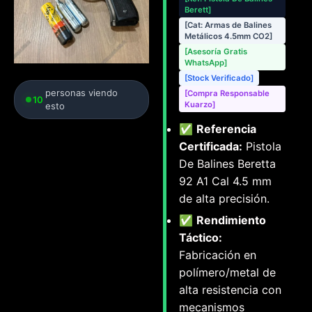
Berett]
[Cat: Armas de Balines
Metálicos 4.5mm CO2]
[Asesoría Gratis
WhatsApp]
[Stock Verificado]
personas viendo
[Compra Responsable
10
Kuarzo]
esto
✅
Referencia
Certificada:
Pistola
De Balines Beretta
92 A1 Cal 4.5 mm
de alta precisión.
✅
Rendimiento
Táctico:
Fabricación en
polímero/metal de
alta resistencia con
mecanismos