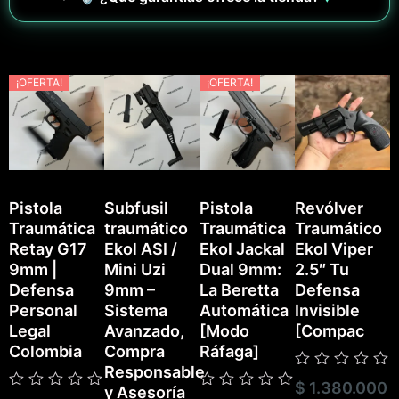
¡OFERTA!
¡OFERTA!
Pistola
Subfusil
Pistola
Revólver
Traumática
traumático
Traumática
Traumático
P
Retay G17
Ekol ASI /
Ekol Jackal
Ekol Viper
T
9mm |
Mini Uzi
Dual 9mm:
2.5″ Tu
E
Defensa
9mm –
La Beretta
Defensa
Personal
Sistema
Automática
Invisible
Legal
Avanzado,
[Modo
[Compac
Colombia
Compra
Ráfaga]
Responsable
Valorado
$
1.380.000
V
y Asesoría
con
Valorado
Valorado