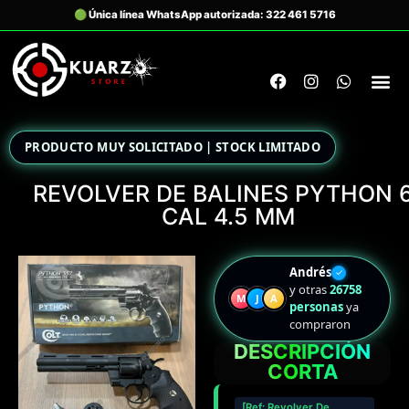
PRODUCTO MUY SOLICITADO | STOCK LIMITADO
REVOLVER DE BALINES PYTHON 
CAL 4.5 MM
Andrés
✓
y otras
26758
M
J
A
personas
ya
compraron
DESCRIPCIÓN
CORTA
[Ref: Revolver De