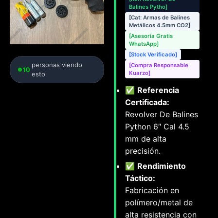
Balines Pytho]
[Cat: Armas de Balines
Metálicos 4.5mm CO2]
[Asesoría Gratis
WhatsApp]
[Stock Verificado]
personas viendo
[Compra Responsable
10
Kuarzo]
esto
✅
Referencia
Certificada:
Revolver De Balines
Python 6″ Cal 4.5
mm de alta
precisión.
✅
Rendimiento
Táctico:
Fabricación en
polímero/metal de
alta resistencia con