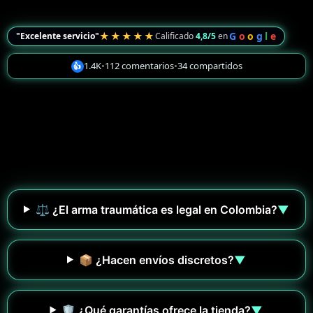
★★★★★
G
o
o
g
l
e
"Excelente servicio"
Calificado
4,8/5
en
1.4K
•
112 comentarios
•
34 compartidos
👍
⚖️ ¿El arma traumática es legal en Colombia?
▼
📦 ¿Hacen envíos discretos?
▼
🛡️ ¿Qué garantías ofrece la tienda?
▼