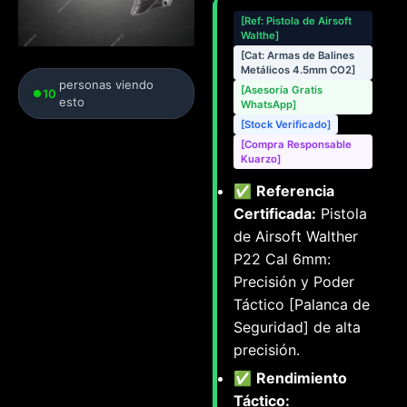
[Ref: Pistola de Airsoft
Walthe]
[Cat: Armas de Balines
Metálicos 4.5mm CO2]
personas viendo
[Asesoría Gratis
10
esto
WhatsApp]
[Stock Verificado]
[Compra Responsable
Kuarzo]
✅
Referencia
Certificada:
Pistola
de Airsoft Walther
P22 Cal 6mm:
Precisión y Poder
Táctico [Palanca de
Seguridad] de alta
precisión.
✅
Rendimiento
Táctico: