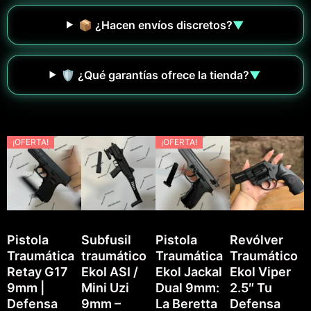
📦 ¿Hacen envíos discretos?
▼
🛡️ ¿Qué garantías ofrece la tienda?
▼
¡OFERTA!
¡OFERTA!
Pistola
Subfusil
Pistola
Revólver
Traumática
traumático
Traumática
Traumático
P
Retay G17
Ekol ASI /
Ekol Jackal
Ekol Viper
T
9mm |
Mini Uzi
Dual 9mm:
2.5″ Tu
E
Defensa
9mm –
La Beretta
Defensa