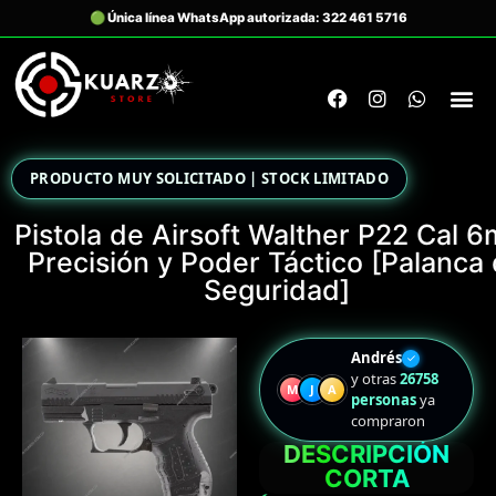
PRODUCTO MUY SOLICITADO | STOCK LIMITADO
Pistola de Airsoft Walther P22 Cal 
Precisión y Poder Táctico [Palanca
Seguridad]
Andrés
✓
y otras
26758
M
J
A
personas
ya
compraron
DESCRIPCIÓN
CORTA