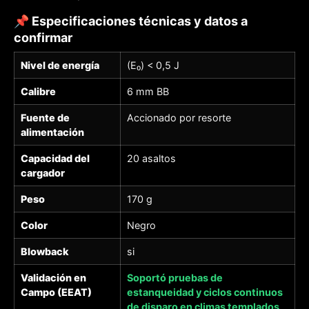
📌 Especificaciones técnicas y datos a
confirmar
Nivel de energía
(E₀) < 0,5 J
Calibre
6 mm BB
Fuente de
Accionado por resorte
alimentación
Capacidad del
20 asaltos
cargador
Peso
170 g
Color
Negro
Blowback
si
Validación en
Soportó pruebas de
Campo (EEAT)
estanqueidad y ciclos continuos
de disparo en climas templados