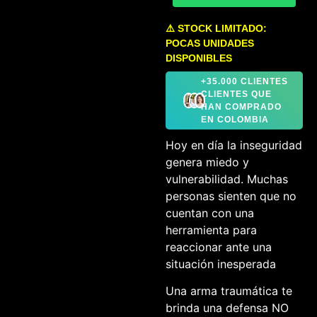
⚠️ STOCK LIMITADO:
POCAS UNIDADES
DISPONIBLES
+35.000 CLIENTES
CLIENTES QUE
HAN COMPRADO
EN COLOMBIA
Hoy en día la inseguridad
genera miedo y
vulnerabilidad. Muchas
personas sienten que no
cuentan con una
herramienta para
reaccionar ante una
situación inesperada
Una arma traumática te
brinda una defensa NO