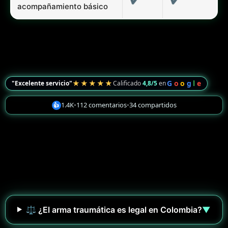
acompañamiento básico
★★★★★
G
o
o
g
l
e
"Excelente servicio"
Calificado
4,8/5
en
1.4K
•
112 comentarios
•
34 compartidos
👍
⚖️ ¿El arma traumática es legal en Colombia?
▼