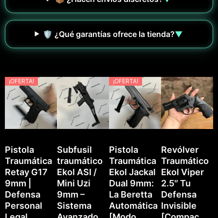
🛡️ ¿Qué garantías ofrece la tienda?
▼
¡OFERTA!
¡OFERTA!
Pistola
Subfusil
Pistola
Revólver
Traumática
traumático
Traumática
Traumático
P
Retay G17
Ekol ASI /
Ekol Jackal
Ekol Viper
T
9mm |
Mini Uzi
Dual 9mm:
2.5″ Tu
E
Defensa
9mm –
La Beretta
Defensa
Personal
Sistema
Automática
Invisible
Legal
Avanzado,
[Modo
[Compac