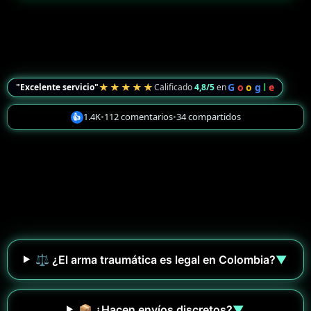
★★★★★
G
o
o
g
l
e
"Excelente servicio"
Calificado
4,8/5
en
1.4K
•
112 comentarios
•
34 compartidos
👍
⚖️ ¿El arma traumática es legal en Colombia?
▼
📦 ¿Hacen envíos discretos?
▼