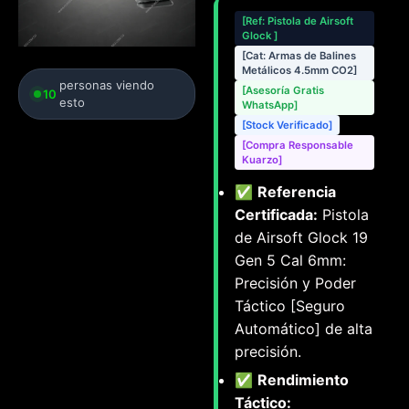
[Ref: Pistola de Airsoft
Glock ]
[Cat: Armas de Balines
Metálicos 4.5mm CO2]
personas viendo
[Asesoría Gratis
10
esto
WhatsApp]
[Stock Verificado]
[Compra Responsable
Kuarzo]
✅
Referencia
Certificada:
Pistola
de Airsoft Glock 19
Gen 5 Cal 6mm:
Precisión y Poder
Táctico [Seguro
Automático] de alta
precisión.
✅
Rendimiento
Táctico: