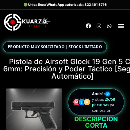
PRODUCTO MUY SOLICITADO | STOCK LIMITADO
Pistola de Airsoft Glock 19 Gen 5 C
6mm: Precisión y Poder Táctico [Se
Automático]
Andrés
✓
y otras
26758
M
J
A
personas
ya
compraron
DESCRIPCIÓN
CORTA