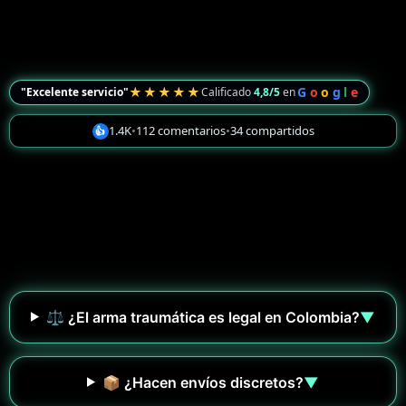
★★★★★
G
o
o
g
l
e
"Excelente servicio"
Calificado
4,8/5
en
1.4K
•
112 comentarios
•
34 compartidos
👍
⚖️ ¿El arma traumática es legal en Colombia?
▼
📦 ¿Hacen envíos discretos?
▼