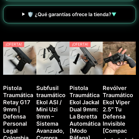
🛡️ ¿Qué garantías ofrece la tienda?
▼
¡OFERTA!
¡OFERTA!
Pistola
Subfusil
Pistola
Revólver
Traumática
traumático
Traumática
Traumático
P
Retay G17
Ekol ASI /
Ekol Jackal
Ekol Viper
T
9mm |
Mini Uzi
Dual 9mm:
2.5″ Tu
E
Defensa
9mm –
La Beretta
Defensa
Personal
Sistema
Automática
Invisible
Legal
Avanzado,
[Modo
[Compac
Colombia
Compra
Ráfaga]