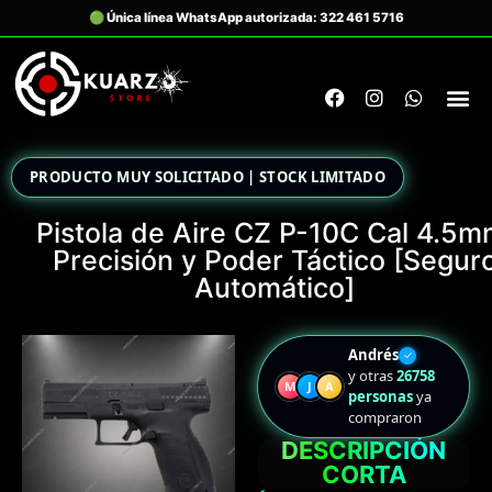
PRODUCTO MUY SOLICITADO | STOCK LIMITADO
Pistola de Aire CZ P-10C Cal 4.5m
Precisión y Poder Táctico [Segur
Automático]
Andrés
✓
y otras
26758
M
J
A
personas
ya
compraron
DESCRIPCIÓN
CORTA