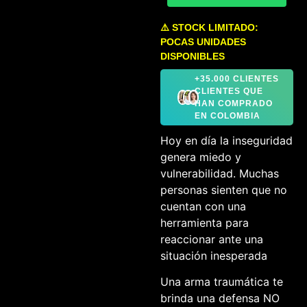
⚠️ STOCK LIMITADO:
POCAS UNIDADES
DISPONIBLES
+35.000 CLIENTES
CLIENTES QUE
HAN COMPRADO
EN COLOMBIA
Hoy en día la inseguridad
genera miedo y
vulnerabilidad. Muchas
personas sienten que no
cuentan con una
herramienta para
reaccionar ante una
situación inesperada
Una arma traumática te
brinda una defensa NO