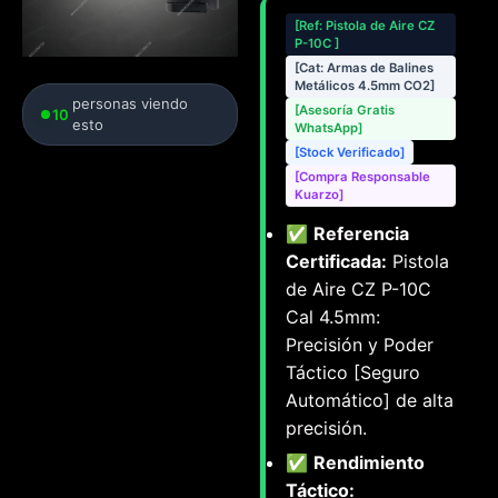
[Ref: Pistola de Aire CZ
P-10C ]
[Cat: Armas de Balines
Metálicos 4.5mm CO2]
personas viendo
[Asesoría Gratis
10
esto
WhatsApp]
[Stock Verificado]
[Compra Responsable
Kuarzo]
✅
Referencia
Certificada:
Pistola
de Aire CZ P-10C
Cal 4.5mm:
Precisión y Poder
Táctico [Seguro
Automático] de alta
precisión.
✅
Rendimiento
Táctico: