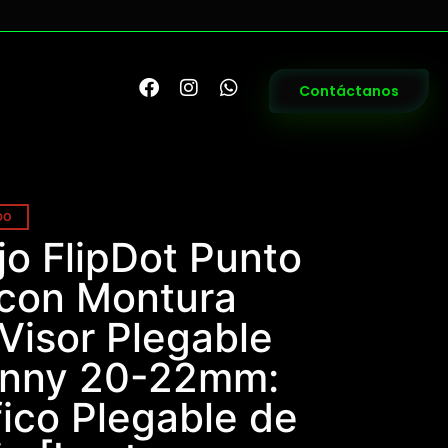
Contáctanos
DO
jo FlipDot Punto
 con Montura
 Visor Plegable
tinny 20-22mm:
fico Plegable de