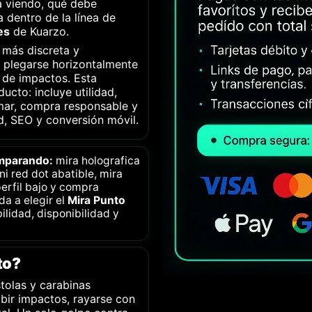
á viendo, qué debe
 dentro de la línea de
es
de Kuarzo.
 más discreta y
a plegarse horizontalmente
 de impactos. Esta
ucto: incluye utilidad,
rmar, compra responsable y
d, SEO y conversión móvil.
omparando:
mira holografica
ni red dot abatible, mira
perfil bajo y compra
da a elegir el
Mira Punto
ilidad, disponibilidad y
to?
tolas y carabinas
bir impactos, rayarse con