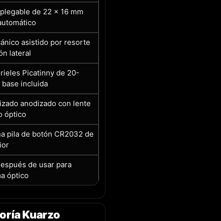
a plegable de 22 x 16 mm
automático
nico asistido por resorte
ón lateral
rieles Picatinny de 20-
base incluida
izado anodizado con lente
o óptico
a pila de botón CR2032 de
ior
 después de usar para
ma óptico
oría Kuarzo