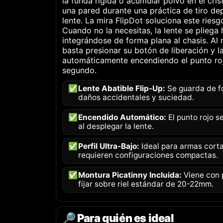
la funda rígida o acumular polvo en el cris
una pared durante una práctica de tiro de
lente. La mira FlipDot soluciona este riesg
Cuando no la necesitas, la lente se pliega
integrándose de forma plana al chasis. Al
basta presionar su botón de liberación y la
automáticamente encendiendo el punto roj
segundo.
✅
Lente Abatible Flip-Up:
Se guarda de fo
daños accidentales y suciedad.
✅
Encendido Automático:
El punto rojo s
al desplegar la lente.
✅
Perfil Ultra-Bajo:
Ideal para armas cort
requieren configuraciones compactas.
✅
Montura Picatinny Incluida:
Viene con 
fijar sobre riel estándar de 20-22mm.
🔎 Para quién es ideal