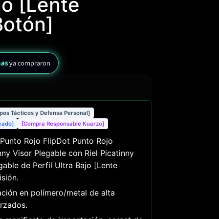
jo [Lente
Botón]
nas
ya compraron
ipos Tácticos y Defensa Personal]
icado]
[Compra Responsable Kuarzo]
Punto Rojo FlipDot Punto Rojo
nny Visor Plegable con Riel Picatinny
ble de Perfil Ultra Bajo [Lente
sión.
ción en polímero/metal de alta
rzados.