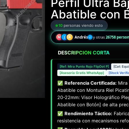
Perfil Ultra Ba
Abatible con 
10
personas viendo esto
Andrés
y otras
26758 perso
M
J
A
✓
DESCRIPCIÓN CORTA
[Ref: Mira Punto Rojo FlipDot P]
[Cat: Equ
[Asesoría Gratis WhatsApp]
[Stock Verif
✅
Referencia Certificada:
Mira 
Abatible con Montura Riel Picati
20-22mm: Visor Holográfico Plega
Abatible con Botón] de alta preci
✅
Rendimiento Táctico:
Fabrica
resistencia con mecanismos refo