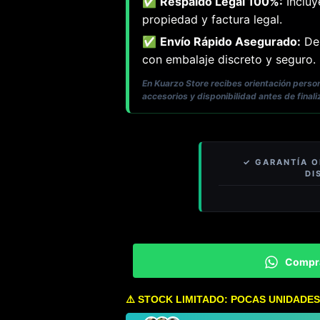
✅
Respaldo Legal 100%:
Incluy
propiedad y factura legal.
✅
Envío Rápido Asegurado:
Des
con embalaje discreto y seguro.
En Kuarzo Store recibes orientación pers
accesorios y disponibilidad antes de finali
Compr
⚠️ STOCK LIMITADO: POCAS UNIDADES