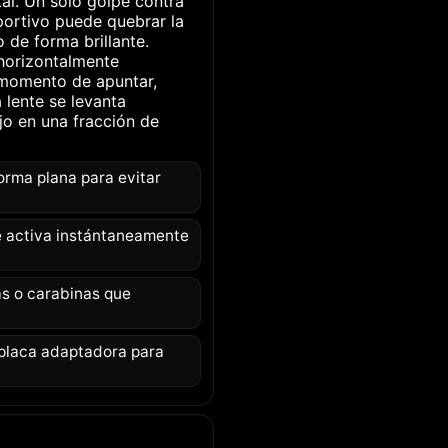
tal. Un solo golpe contra
portivo puede quebrar la
o de forma brillante.
 horizontalmente
 momento de apuntar,
 lente se levanta
o en una fracción de
rma plana para evitar
e activa instántaneamente
as o carabinas que
placa adaptadora para