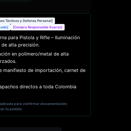
pos Tácticos y Defensa Personal]
icado]
[Compra Responsable Kuarzo]
rna para Pistola y Rifle – Iluminación
de alta precisión.
ción en polímero/metal de alta
rzados.
e manifiesto de importación, carnet de
pachos directos a toda Colombia
onalizada para confirmar documentación,
zar tu pedido.