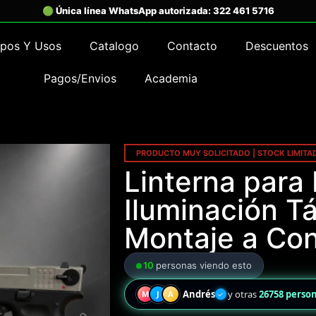
ipos Y Usos
Catalogo
Contacto
Descuentos
Pagos/Envios
Academia
PRODUCTO MUY SOLICITADO | STOCK LIMITA
Linterna para P
Iluminación T
Montaje a Con
10
personas viendo esto
Andrés
y otras
26758 perso
M
J
A
✓