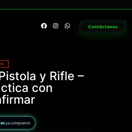
Contáctanos
DO
istola y Rifle –
áctica con
firmar
nas
ya compraron