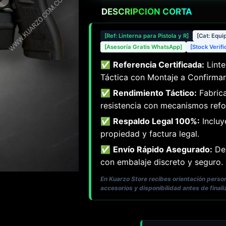
DESCRIPCIÓN CORTA
[Ref: Linterna para Pistola y R]
[Cat: Equi
[Asesoría Gratis WhatsApp]
[Stock Verif
✅
Referencia Certificada:
Linte
Táctica con Montaje a Confirmar 
✅
Rendimiento Táctico:
Fabrica
resistencia con mecanismos refo
✅
Respaldo Legal 100%:
Incluy
propiedad y factura legal.
✅
Envío Rápido Asegurado:
Des
con embalaje discreto y seguro.
En Kuarzo Store recibes orientación pers
accesorios y disponibilidad antes de finali