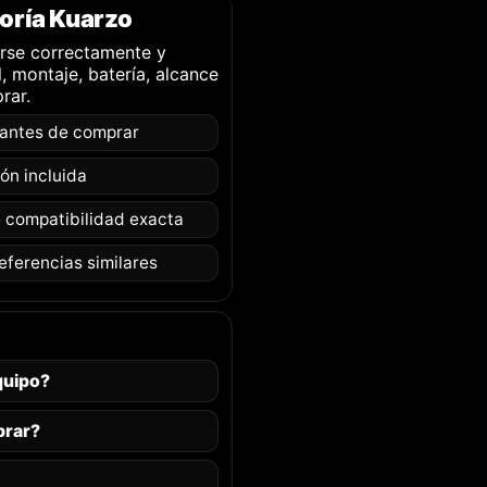
oría Kuarzo
larse correctamente y
, montaje, batería, alcance
rar.
 antes de comprar
ión incluida
e compatibilidad exacta
referencias similares
quipo?
prar?