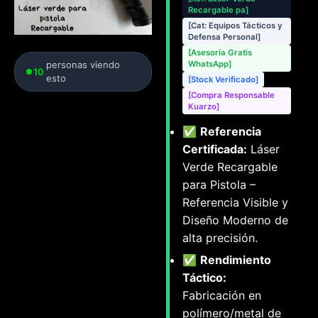
Recargable pa]
[Cat: Equipos Tácticos y
Defensa Personal]
[Asesoría Gratis
personas viendo
WhatsApp]
10
esto
[Stock Verificado]
[Compra Responsable
Kuarzo]
✅
Referencia
Certificada:
Láser
Verde Recargable
para Pistola –
Referencia Visible y
Diseño Moderno de
alta precisión.
✅
Rendimiento
Táctico:
Fabricación en
polímero/metal de