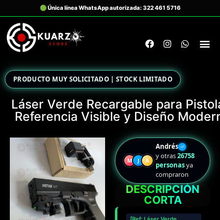
PRODUCTO MUY SOLICITADO | STOCK LIMITADO
Láser Verde Recargable para Pistol
Referencia Visible y Diseño Moder
Andrés
✓
y otras
26758
M
J
A
personas
ya
compraron
DESCRIPCIÓN
CORTA
[Ref: Láser Verde