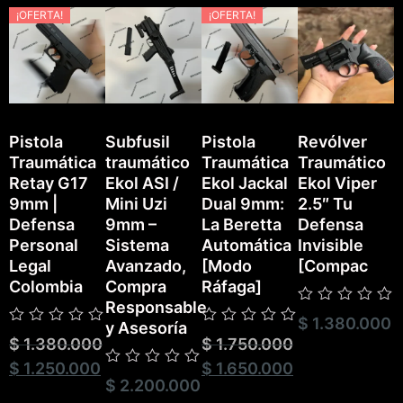
¡OFERTA!
¡OFERTA!
Pistola
Subfusil
Pistola
Revólver
Traumática
traumático
Traumática
Traumático
P
Retay G17
Ekol ASI /
Ekol Jackal
Ekol Viper
T
9mm |
Mini Uzi
Dual 9mm:
2.5″ Tu
E
Defensa
9mm –
La Beretta
Defensa
Personal
Sistema
Automática
Invisible
Legal
Avanzado,
[Modo
[Compac
Colombia
Compra
Ráfaga]
Responsable
Valorado
$
1.380.000
V
y Asesoría
con
Valorado
Valorado
c
$
1.380.000
$
1.750.000
0
con
con
0
de
0
0
$
1.250.000
$
1.650.000
d
5
Valorado
de
de
5
$
2.200.000
con
5
5