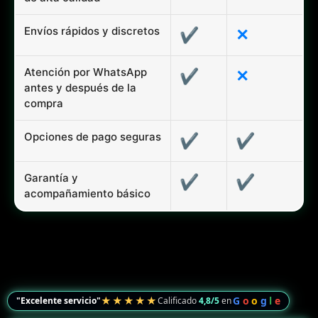
Envíos rápidos y discretos
✔
✕
Atención por WhatsApp
✔
✕
antes y después de la
compra
Opciones de pago seguras
✔
✔
Garantía y
✔
✔
acompañamiento básico
★★★★★
G
o
o
g
l
e
"Excelente servicio"
Calificado
4,8/5
en