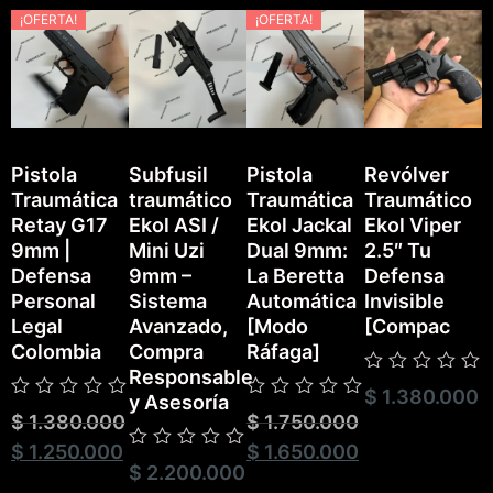
¡OFERTA!
¡OFERTA!
Pistola
Subfusil
Pistola
Revólver
Traumática
traumático
Traumática
Traumático
P
Retay G17
Ekol ASI /
Ekol Jackal
Ekol Viper
T
9mm |
Mini Uzi
Dual 9mm:
2.5″ Tu
E
Defensa
9mm –
La Beretta
Defensa
Personal
Sistema
Automática
Invisible
Legal
Avanzado,
[Modo
[Compac
Colombia
Compra
Ráfaga]
Responsable
Valorado
$
1.380.000
V
y Asesoría
con
Valorado
Valorado
c
$
1.380.000
$
1.750.000
0
con
con
0
de
0
0
$
1.250.000
$
1.650.000
d
5
Valorado
de
de
5
$
2.200.000
con
5
5