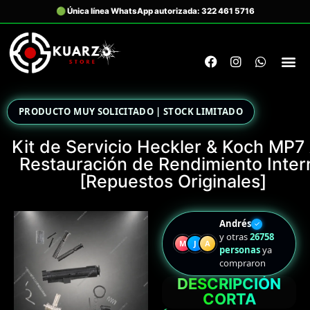
PRODUCTO MUY SOLICITADO | STOCK LIMITADO
Kit de Servicio Heckler & Koch MP7 
Restauración de Rendimiento Inter
[Repuestos Originales]
Andrés
✓
y otras
26758
M
J
A
personas
ya
compraron
DESCRIPCIÓN
CORTA