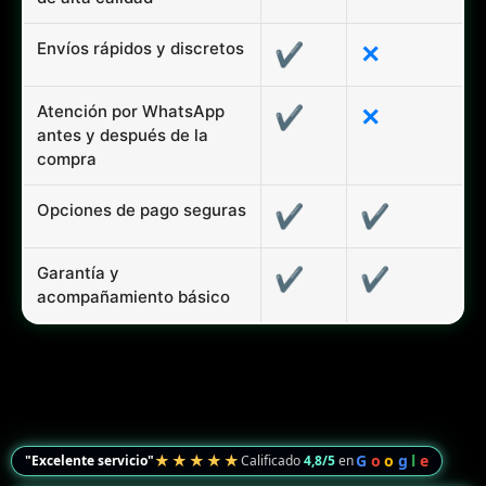
Envíos rápidos y discretos
✔
✕
Atención por WhatsApp
✔
✕
antes y después de la
compra
Opciones de pago seguras
✔
✔
Garantía y
✔
✔
acompañamiento básico
★★★★★
G
o
o
g
l
e
"Excelente servicio"
Calificado
4,8/5
en