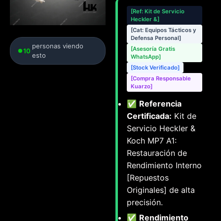
[Ref: Kit de Servicio
Heckler &]
[Cat: Equipos Tácticos y
Defensa Personal]
personas viendo
[Asesoría Gratis
10
esto
WhatsApp]
[Stock Verificado]
[Compra Responsable
Kuarzo]
✅
Referencia
Certificada:
Kit de
Servicio Heckler &
Koch MP7 A1:
Restauración de
Rendimiento Interno
[Repuestos
Originales] de alta
precisión.
✅
Rendimiento