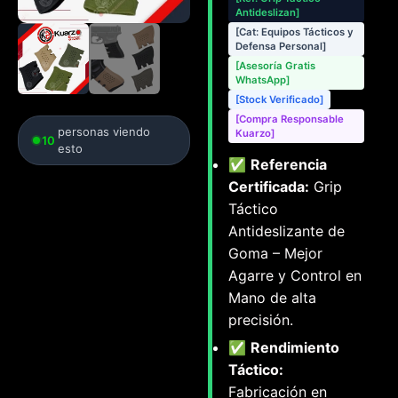
Antideslizan]
[Cat: Equipos Tácticos y
Defensa Personal]
[Asesoría Gratis
WhatsApp]
[Stock Verificado]
[Compra Responsable
personas viendo
Kuarzo]
10
esto
✅
Referencia
Certificada:
Grip
Táctico
Antideslizante de
Goma – Mejor
Agarre y Control en
Mano de alta
precisión.
✅
Rendimiento
Táctico:
Fabricación en