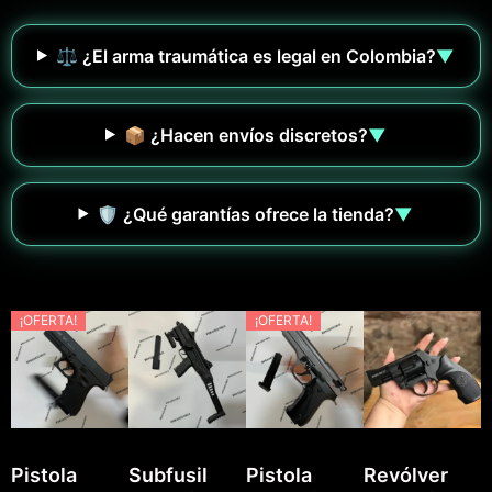
⚖️ ¿El arma traumática es legal en Colombia?
▼
📦 ¿Hacen envíos discretos?
▼
🛡️ ¿Qué garantías ofrece la tienda?
▼
¡OFERTA!
¡OFERTA!
Pistola
Subfusil
Pistola
Revólver