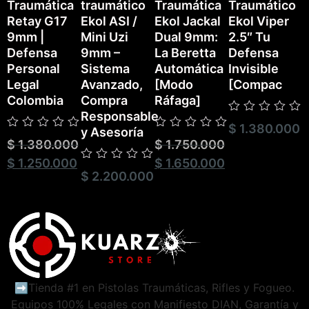
Traumática
traumático
Traumática
Traumático
P
Retay G17
Ekol ASI /
Ekol Jackal
Ekol Viper
T
9mm |
Mini Uzi
Dual 9mm:
2.5″ Tu
E
Defensa
9mm –
La Beretta
Defensa
Personal
Sistema
Automática
Invisible
Legal
Avanzado,
[Modo
[Compac
Colombia
Compra
Ráfaga]
Responsable
Valorado
$
1.380.000
V
y Asesoría
con
Valorado
Valorado
c
$
1.380.000
$
1.750.000
0
con
con
0
de
0
0
$
1.250.000
$
1.650.000
d
5
Valorado
de
de
5
$
2.200.000
con
5
5
0
de
5
➡️Tienda #1 en Pistolas Traumáticas, Rifles y Fogueo.
Equipos 100% Legales con Manifiesto DIAN, Garantía y