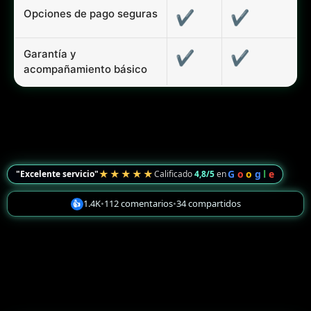
Opciones de pago seguras
✔
✔
Garantía y
✔
✔
acompañamiento básico
★★★★★
G
o
o
g
l
e
"Excelente servicio"
Calificado
4,8/5
en
1.4K
•
112 comentarios
•
34 compartidos
👍