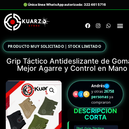
PRODUCTO MUY SOLICITADO | STOCK LIMITADO
Grip Táctico Antideslizante de Gom
Mejor Agarre y Control en Mano
Andrés
✓
y otras
26758
M
J
A
personas
ya
compraron
DESCRIPCIÓN
CORTA
[Ref: Grip Táctico