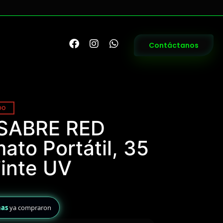
Contáctanos
DO
 SABRE RED
mato Portátil, 35
inte UV
nas
ya compraron