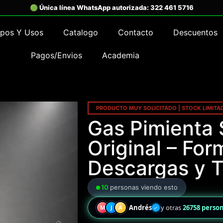
ipos Y Usos
Catalogo
Contacto
Descuentos
Pagos/Envios
Academia
PRODUCTO MUY SOLICITADO | STOCK LIMITA
Gas Pimienta
Original – For
Descargas y T
10
personas viendo esto
Andrés
y otras
26758 perso
M
J
A
✓