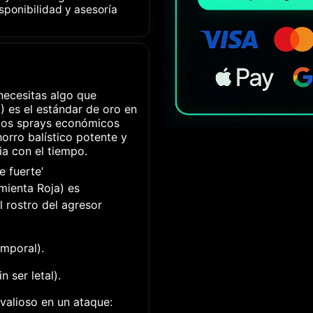
isponibilidad y asesoría
necesitas algo que
 es el estándar de oro en
e los sprays económicos
orro balístico potente y
a con el tiempo.
e fuerte’
mienta Roja) es
l rostro del agresor
emporal).
n ser letal).
 valioso en un ataque: