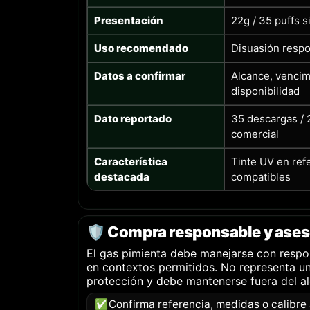
Presentación
22g / 35 puffs s
Uso recomendado
Disuasión resp
Datos a confirmar
Alcance, vencim
disponibilidad
Dato reportado
35 descargas / 
comercial
Característica
Tinte UV en re
destacada
compatibles
🛡️ Compra responsable y ases
El gas pimienta debe manejarse con respo
en contextos permitidos. No representa un
protección y debe mantenerse fuera del a
✅
Confirma referencia, medidas o calibre