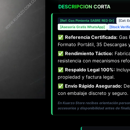
DESCRIPCIÓN CORTA
[Ref: Gas Pimienta SABRE RED Or]
[Cat: 
[Asesoría Gratis WhatsApp]
[Stock Verif
✅
Referencia Certificada:
Gas P
Formato Portátil, 35 Descargas y
✅
Rendimiento Táctico:
Fabrica
resistencia con mecanismos refo
✅
Respaldo Legal 100%:
Incluy
propiedad y factura legal.
✅
Envío Rápido Asegurado:
Des
con embalaje discreto y seguro.
En Kuarzo Store recibes orientación pers
accesorios y disponibilidad antes de finali