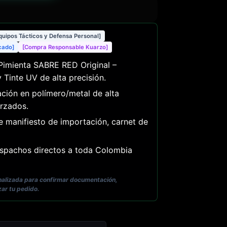
Equipos Tácticos y Defensa Personal]
icado]
[Compra Responsable Kuarzo]
imienta SABRE RED Original –
 Tinte UV de alta precisión.
ción en polímero/metal de alta
rzados.
e manifiesto de importación, carnet de
pachos directos a toda Colombia
onalizada para confirmar documentación,
zar tu pedido.