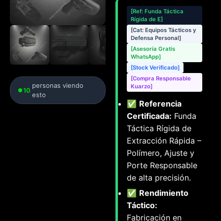
[Ref: Funda Táctica
Rígida de E]
[Cat: Equipos Tácticos y
Defensa Personal]
[Asesoría Gratis
WhatsApp]
[Stock Verificado]
[Compra Responsable
personas viendo
Kuarzo]
10
esto
✅
Referencia
Certificada:
Funda
Táctica Rígida de
Extracción Rápida –
Polímero, Ajuste y
Porte Responsable
de alta precisión.
✅
Rendimiento
Táctico:
Fabricación en