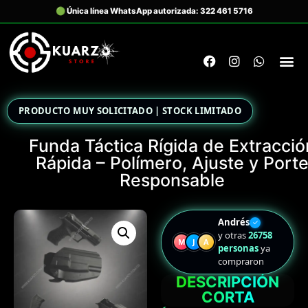
PRODUCTO MUY SOLICITADO | STOCK LIMITADO
Funda Táctica Rígida de Extracció
Rápida – Polímero, Ajuste y Port
Responsable
Andrés
✓
y otras
26758
M
J
A
personas
ya
compraron
DESCRIPCIÓN
CORTA