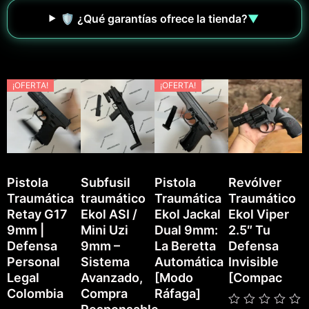
🛡️ ¿Qué garantías ofrece la tienda?
▼
¡OFERTA!
¡OFERTA!
Pistola
Subfusil
Pistola
Revólver
Traumática
traumático
Traumática
Traumático
P
Retay G17
Ekol ASI /
Ekol Jackal
Ekol Viper
T
9mm |
Mini Uzi
Dual 9mm:
2.5″ Tu
E
Defensa
9mm –
La Beretta
Defensa
Personal
Sistema
Automática
Invisible
Legal
Avanzado,
[Modo
[Compac
Colombia
Compra
Ráfaga]