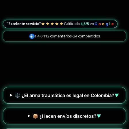
★★★★★
G
o
o
g
l
e
"Excelente servicio"
Calificado
4,8/5
en
1.4K
•
112 comentarios
•
34 compartidos
👍
⚖️ ¿El arma traumática es legal en Colombia?
▼
📦 ¿Hacen envíos discretos?
▼