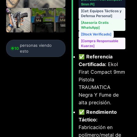
9mm Pi]
[Cat: Equipos Tácticos y
Defensa Personal]
[Asesoría Gratis
WhatsApp]
[Stock Verificado]
[Compra Responsable
personas viendo
Kuarzo]
10
esto
✅
Referencia
Certificada:
Ekol
Firat Compact 9mm
Pistola
TRAUMATICA
Negra Y Fume de
alta precisión.
✅
Rendimiento
Táctico:
Fabricación en
polímero/metal de