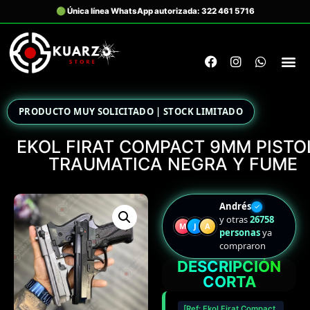
PRODUCTO MUY SOLICITADO | STOCK LIMITADO
EKOL FIRAT COMPACT 9MM PISTO
TRAUMATICA NEGRA Y FUME
Andrés
✓
y otras
26758
M
J
A
personas
ya
compraron
DESCRIPCIÓN
CORTA
[Ref: Ekol Firat Compact