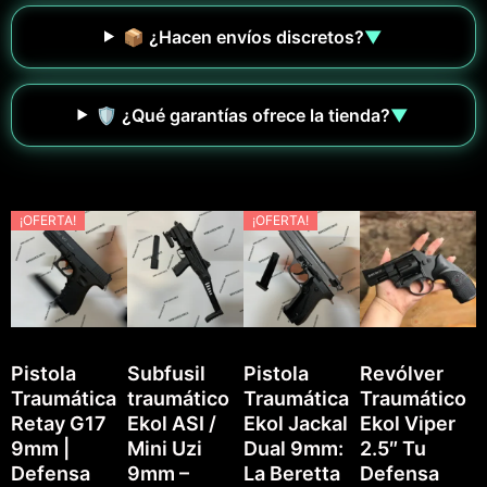
📦 ¿Hacen envíos discretos?
▼
🛡️ ¿Qué garantías ofrece la tienda?
▼
¡OFERTA!
¡OFERTA!
Pistola
Subfusil
Pistola
Revólver
Traumática
traumático
Traumática
Traumático
P
Retay G17
Ekol ASI /
Ekol Jackal
Ekol Viper
T
9mm |
Mini Uzi
Dual 9mm:
2.5″ Tu
E
Defensa
9mm –
La Beretta
Defensa