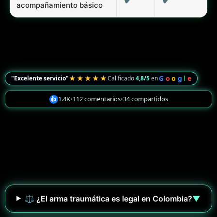
acompañamiento básico
★★★★★
G
o
o
g
l
e
"Excelente servicio"
Calificado
4,8/5
en
1.4K
•
112 comentarios
•
34 compartidos
👍
⚖️ ¿El arma traumática es legal en Colombia?
▼