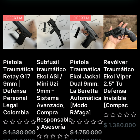
¡OFERTA!
¡OFERTA!
Pistola
Subfusil
Pistola
Revólver
Traumática
traumático
Traumática
Traumático
P
Retay G17
Ekol ASI /
Ekol Jackal
Ekol Viper
T
9mm |
Mini Uzi
Dual 9mm:
2.5″ Tu
E
Defensa
9mm –
La Beretta
Defensa
Personal
Sistema
Automática
Invisible
Legal
Avanzado,
[Modo
[Compac
Colombia
Compra
Ráfaga]
Responsable
Valorado
$
1.380.000
V
y Asesoría
con
Valorado
Valorado
c
$
1.380.000
$
1.750.000
0
con
con
0
de
0
0