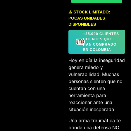
⚠️ STOCK LIMITADO:
POCAS UNIDADES
DISPONIBLES
+35.000 CLIENTES
CLIENTES QUE
HAN COMPRADO
EN COLOMBIA
Hoy en día la inseguridad
genera miedo y
vulnerabilidad. Muchas
personas sienten que no
cuentan con una
herramienta para
reaccionar ante una
situación inesperada
Una arma traumática te
brinda una defensa NO