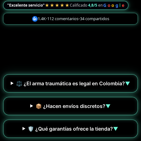
★★★★★
G
o
o
g
l
e
"Excelente servicio"
Calificado
4,8/5
en
1.4K
•
112 comentarios
•
34 compartidos
👍
⚖️ ¿El arma traumática es legal en Colombia?
▼
📦 ¿Hacen envíos discretos?
▼
🛡️ ¿Qué garantías ofrece la tienda?
▼