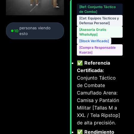
[Ref: Conjunto Táctico
de Comba]
[Cat: Equipos Tácticos y
Defensa Personal]
personas viendo
[Asesoría Gratis
10
esto
WhatsApp]
[Stock Verificado]
[Compra Responsable
Kuarzo]
✅
Referencia
Certificada:
Conjunto Táctico
de Combate
Camuflado Arena:
Camisa y Pantalón
Militar [Tallas M a
XXL / Tela Ripstop]
de alta precisión.
✅
Rendimiento