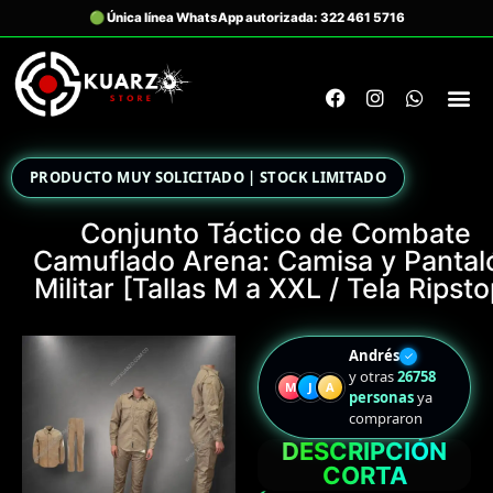
PRODUCTO MUY SOLICITADO | STOCK LIMITADO
Conjunto Táctico de Combate
Camuflado Arena: Camisa y Pantal
Militar [Tallas M a XXL / Tela Ripsto
Andrés
✓
y otras
26758
M
J
A
personas
ya
compraron
DESCRIPCIÓN
CORTA