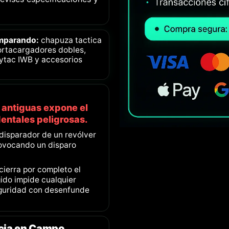
omparando:
chapuza tactica
portacargadores dobles,
ytac IWB y accesorios
a antiguas expone el
identales peligrosas.
 disparador de un revólver
rovocando un disparo
ierra por completo el
ígido impide cualquier
guridad con desenfunde
ncia en Campo