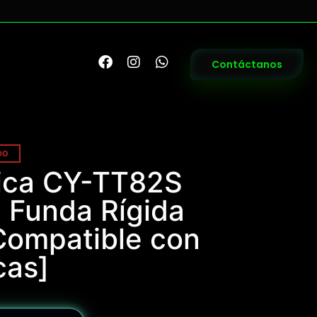
Contáctanos
DO
ica CY-TT82S
: Funda Rígida
Compatible con
cas]