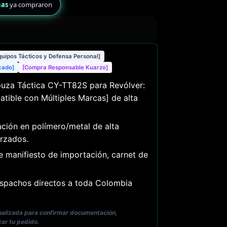
nas
ya compraron
quipos Tácticos y Defensa Personal]
icado]
[Compra Responsable Kuarzo]
za Táctica CY-TT82S para Revólver:
tible con Múltiples Marcas] de alta
ción en polímero/metal de alta
rzados.
e manifiesto de importación, carnet de
pachos directos a toda Colombia
onalizada para confirmar documentación,
zar tu pedido.