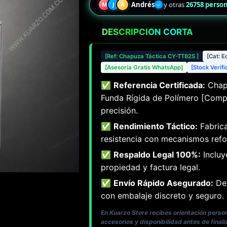
Andrés
y otras
26758 perso
M
J
A
✓
DESCRIPCIÓN CORTA
[Ref: Chapuza Táctica CY-TT82S ]
[Cat: E
[Asesoría Gratis WhatsApp]
[Stock Verif
✅
Referencia Certificada:
Chapu
Funda Rígida de Polímero [Compa
precisión.
✅
Rendimiento Táctico:
Fabrica
resistencia con mecanismos refo
✅
Respaldo Legal 100%:
Incluy
propiedad y factura legal.
✅
Envío Rápido Asegurado:
Des
con embalaje discreto y seguro.
En Kuarzo Store recibes orientación pers
accesorios y disponibilidad antes de finali