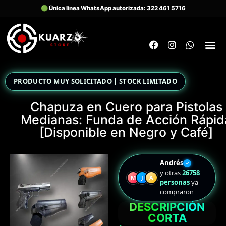
PRODUCTO MUY SOLICITADO | STOCK LIMITADO
Chapuza en Cuero para Pistolas
Medianas: Funda de Acción Rápid
[Disponible en Negro y Café]
Andrés
✓
y otras
26758
M
J
A
personas
ya
compraron
DESCRIPCIÓN
CORTA