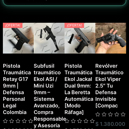
¡OFERTA!
¡OFERTA!
Pistola
Subfusil
Pistola
Revólver
Traumática
traumático
Traumática
Traumático
P
Retay G17
Ekol ASI /
Ekol Jackal
Ekol Viper
T
9mm |
Mini Uzi
Dual 9mm:
2.5″ Tu
E
Defensa
9mm –
La Beretta
Defensa
Personal
Sistema
Automática
Invisible
Legal
Avanzado,
[Modo
[Compac
Colombia
Compra
Ráfaga]
Responsable
Valorado
$
1.380.000
V
y Asesoría
con
Valorado
Valorado