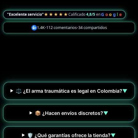
★★★★★
G
o
o
g
l
e
"Excelente servicio"
Calificado
4,8/5
en
1.4K
•
112 comentarios
•
34 compartidos
👍
⚖️ ¿El arma traumática es legal en Colombia?
▼
📦 ¿Hacen envíos discretos?
▼
🛡️ ¿Qué garantías ofrece la tienda?
▼