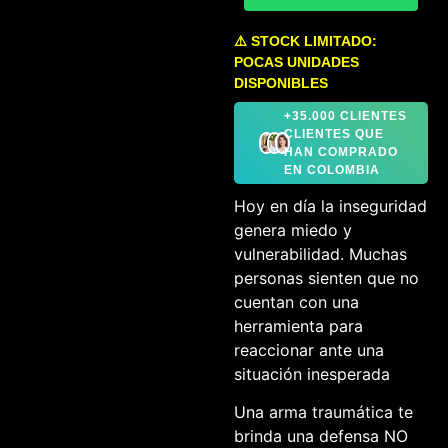
⚠️ STOCK LIMITADO:
POCAS UNIDADES
DISPONIBLES
+35.000 CLIENTES
CLIENTES QUE
HAN COMPRADO
EN COLOMBIA
Hoy en día la inseguridad
genera miedo y
vulnerabilidad. Muchas
personas sienten que no
cuentan con una
herramienta para
reaccionar ante una
situación inesperada
Una arma traumática te
brinda una defensa NO