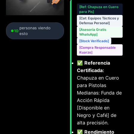
[Ref: Chapuza en Cuero
para Pis]
[Cat: Equipos Tácticos y
Defensa Personal]
personas viendo
[Asesoría Gratis
10
esto
WhatsApp]
[Stock Verificado]
[Compra Responsable
Kuarzo]
✅
Referencia
Certificada:
Chapuza en Cuero
para Pistolas
Medianas: Funda de
Acción Rápida
[Disponible en
Negro y Café] de
alta precisión.
✅
Rendimiento